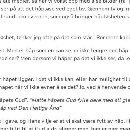
siale medier, så har vi vokst opp med å se bilder fra 
re ser på alt det håpløse ved eget liv. Gjennom tv og in
d rundt om i verden, som også bringer håpløsheten st
øshet, tenker jeg ofte på det som står i Romerne kapi
elst. Men et håp som en kan se, er ikke lengre noe håp 
de ser? Men dersom vi håper på det vi ikke ser, da le
r håpet ligger. I det vi ikke kan, eller har mulighet ti
håpet når vi ikke evner å se det? Jo, ved å henvende o
håpets Gud”.
“Måtte håpets Gud fylle dere med all gled
 håp ved Den Hellige Ånd”
t i gave, og Hans vilje er at vi skal være fylt av håp. 
g har tillit til at Gud aldri slipper meg, han er nær m