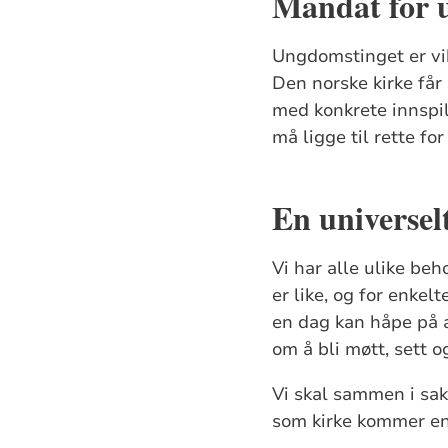
Mandat for 
Ungdomstinget er vik
Den norske kirke får
med konkrete innspil
må ligge til rette f
En universel
Vi har alle ulike beh
er like, og for enkel
en dag kan håpe på a
om å bli møtt, sett o
Vi skal sammen i sa
som kirke kommer end