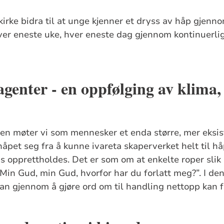
irke bidra til at unge kjenner et dryss av håp gjenno
hver eneste uke, hver eneste dag gjennom kontinuerli
genter - en oppfølging av klima,
en møter vi som mennesker et enda større, mer eksist
håpet seg fra å kunne ivareta skaperverket helt til hå
 opprettholdes. Det er som om at enkelte roper slik
Min Gud, min Gud, hvorfor har du forlatt meg?”. I den
n gjennom å gjøre ord om til handling nettopp kan f