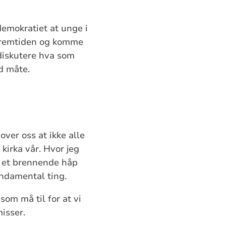
emokratiet at unge i
i fremtiden og komme
 diskutere hva som
od måte.
over oss at ikke alle
kirka vår. Hvor jeg
ed et brennende håp
undamental ting.
som må til for at vi
isser.