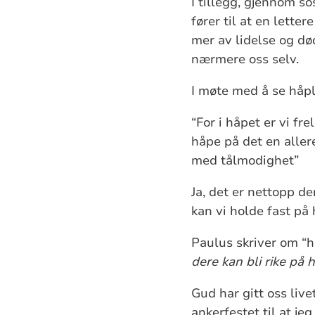
I tillegg, gjennom so
fører til at en lette
mer av lidelse og dø
nærmere oss selv.
I møte med å se håpl
“For i håpet er vi fr
håpe på det en allere
med tålmodighet”
Ja, det er nettopp de
kan vi holde fast på 
Paulus skriver om “
dere kan bli rike på
Gud har gitt oss live
ankerfestet til at je