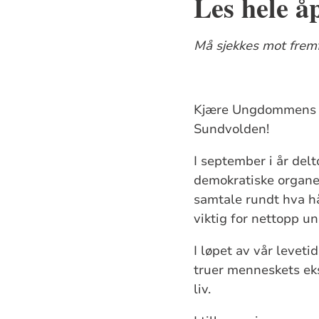
Les hele å
Må sjekkes mot fremf
Kjære Ungdommens Ki
Sundvolden!
I september i år del
demokratiske organet
samtale rundt hva hå
viktig for nettopp un
I løpet av vår levet
truer menneskets eks
liv.