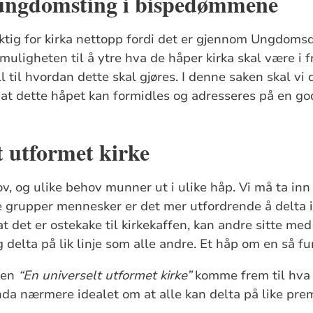
ungdomsting i bispedømmene
tig for kirka nettopp fordi det er gjennom Ungdomsd
 muligheten til å ytre hva de håper kirka skal være 
l til hvordan dette skal gjøres. I denne saken skal vi
or at dette håpet kan formidles og adresseres på en g
t utformet kirke
ov, og ulike behov munner ut i ulike håp. Vi må ta inn 
te grupper mennesker er det mer utfordrende å delta i 
t det er ostekake til kirkekaffen, kan andre sitte m
g delta på lik linje som alle andre. Et håp om en så f
ken
“En universelt utformet kirke”
komme frem til hva 
a nærmere idealet om at alle kan delta på like prem