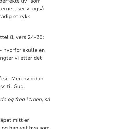
“perfekte liv” som
ternett ser vi også
adig et rykk
ttel 8, vers 24-25:
- hvorfor skulle en
ngter vi etter det
l å se. Men hvordan
ss til Gud.
e og fred i troen, så
Håpet mitt er
eg og han vet hva som