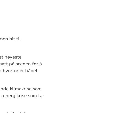
en hit til
et høyeste
satt på scenen for å
n hvorfor er håpet
tende klimakrise som
n energikrise som tar