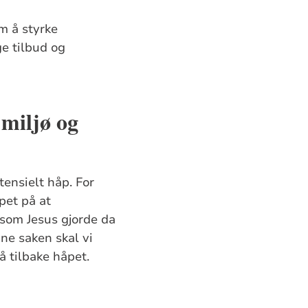
m å styrke
ge tilbud og
 miljø og
ensielt håp. For
pet på at
 som Jesus gjorde da
ne saken skal vi
å tilbake håpet.