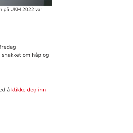
en på UKM 2022 var
fredag
 snakket om håp og
ved å
klikke deg inn