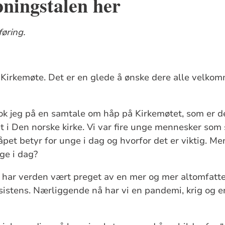
pningstalen her
øring.
rkemøte. Det er en glede å ønske dere alle velkomm
tok jeg på en samtale om håp på Kirkemøtet, som er d
 i Den norske kirke. Vi var fire unge mennesker som 
pet betyr for unge i dag og hvorfor det er viktig. Me
ge i dag?
id har verden vært preget av en mer og mer altomfat
istens. Nærliggende nå har vi en pandemi, krig og e