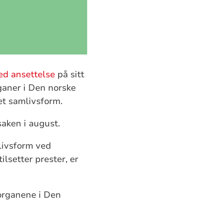
ed ansettelse
på sitt
rganer i Den norske
et samlivsform.
saken i august.
mlivsform ved
ilsetter prester, er
sorganene i Den