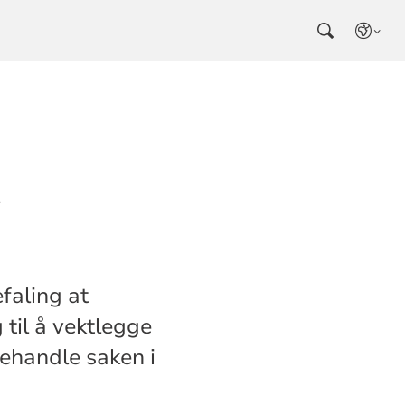
å
faling at
 til å vektlegge
behandle saken i