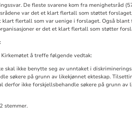
ngssvar. De fleste svarene kom fra menighetsråd (5
rådene var det et klart flertall som støttet forslage
 klart flertall som var uenige i forslaget. Også blant 
anisasjoner er det et klart flertall som støtter forsl
:
 Kirkemøtet å treffe følgende vedtak:
e skal ikke benytte seg av unntaket i diskrimineringsl
dle søkere på grunn av likekjønnet ekteskap. Tilsett
al derfor ikke forskjellsbehandle søkere på grunn av 
 2 stemmer.