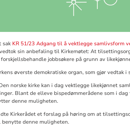
t sak
KR 51/23 Adgang til å vektlegge samlivsform v
vedtok sin anbefaling til Kirkemøtet: At tilsettingso
e forskjellsbehandle jobbsøkere på grunn av likekjønn
irkens øverste demokratiske organ, som gjør vedtak i 
 Den norske kirke kan i dag vektlegge likekjønnet sa
illinger. Blant de elleve bispedømmerådene som i dag t
ytter denne muligheten.
te Kirkerådet et forslag på høring om at tilsetting
al benytte denne muligheten.