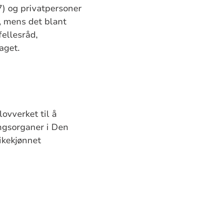
7) og privatpersoner
t, mens det blant
fellesråd,
aget.
ovverket til å
ingsorganer i Den
likekjønnet