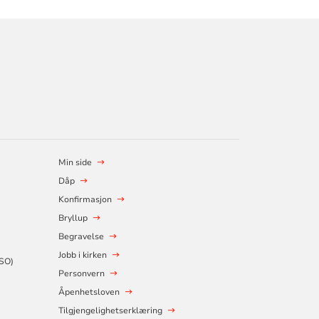
Min side
Dåp
Konfirmasjon
Bryllup
Begravelse
Jobb i kirken
SSO)
Personvern
Åpenhetsloven
Tilgjengelighetserklæring