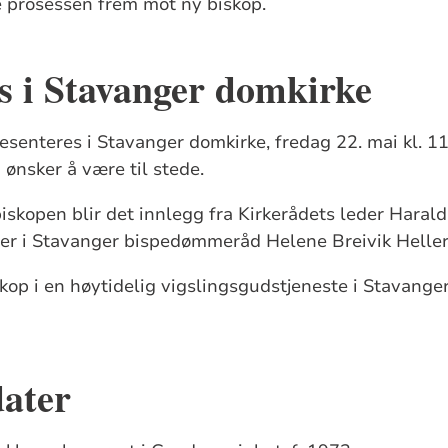
 prosessen frem mot ny biskop.
s i Stavanger domkirke
senteres i Stavanger domkirke, fredag 22. mai kl. 1
 ønsker å være til stede.
 biskopen blir det innlegg fra Kirkerådets leder Haral
der i Stavanger bispedømmeråd Helene Breivik Heller
iskop i en høytidelig vigslingsgudstjeneste i Stavange
dater