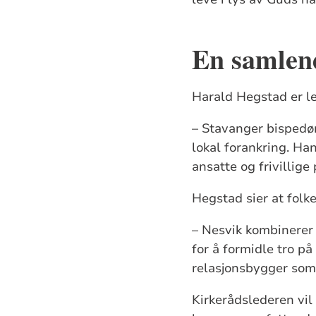
En samlend
Harald Hegstad er le
– Stavanger bispedøm
lokal forankring. Ha
ansatte og frivillig
Hegstad sier at folk
– Nesvik kombinerer 
for å formidle tro p
relasjonsbygger som s
Kirkerådslederen vil 