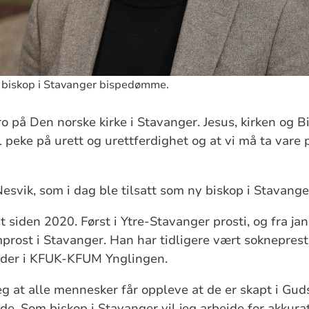
 biskop i Stavanger bispedømme.
ro på Den norske kirke i Stavanger. Jesus, kirken og B
 vil peke på urett og urettferdighet og at vi må ta var
esvik, som i dag ble tilsatt som ny biskop i Stavan
t siden 2020. Først i Ytre-Stavanger prosti, og fra j
prost i Stavanger. Han har tidligere vært sokneprest 
leder i KFUK-KFUM Ynglingen.
eg at alle mennesker får oppleve at de er skapt i Gud
de. Som biskop i Stavanger vil jeg arbeide for akkurat