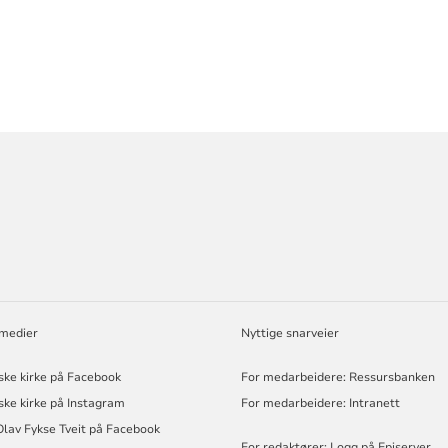
ORMASJON
 medier
Nyttige snarveier
ske kirke på Facebook
For medarbeidere: Ressursbanken
ske kirke på Instagram
For medarbeidere: Intranett
Olav Fykse Tveit på Facebook
For redaktører: Logg på Episerver