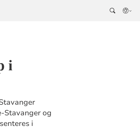
 i
 Stavanger
re-Stavanger og
senteres i