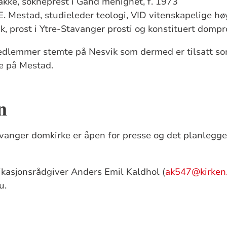
kke, sokneprest i Gand menighet, f. 1973
. Mestad, studieleder teologi, VID vitenskapelige høy
, prost i Ytre-Stavanger prosti og konstituert dompro
edlemmer stemte på Nesvik som dermed er tilsatt so
e på Mestad.
n
vanger domkirke er åpen for presse og det planlegges
ikasjonsrådgiver Anders Emil Kaldhol (
ak547@kirken
u.