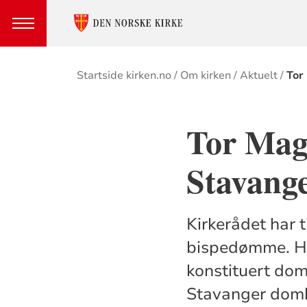
Brødsmulesti
Startside kirken.no
Om kirken
Aktuelt
Tor
Tor Magn
Stavang
Kirkerådet har 
bispedømme. Ha
konstituert dom
Stavanger domki