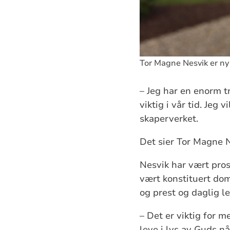
Tor Magne Nesvik er ny
– Jeg har en enorm t
viktig i vår tid. Jeg
skaperverket.
Det sier Tor Magne N
Nesvik har vært pros
vært konstituert dom
og prest og daglig 
– Det er viktig for m
leve i lys av Guds nå