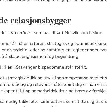
e relasjonsbygger
der i Kirkerådet, som har tilsatt Nesvik som biskop.
me får nå en erfaren, strategisk og optimistisk kirk
n er en tydelig leder og samtidig en lagleder som ev
e på å skape engasjement og begeistring.
ekirken i Stavanger bispedømme står sterkt.
et strategisk blikk og utviklingskompetanse med et 
å en forståelig og relevant måte. Samtidig er han en 
kaper tillit og samarbeidskultur på tvers av forskjel
samtidig takke alle kandidatene som stilte seg til di