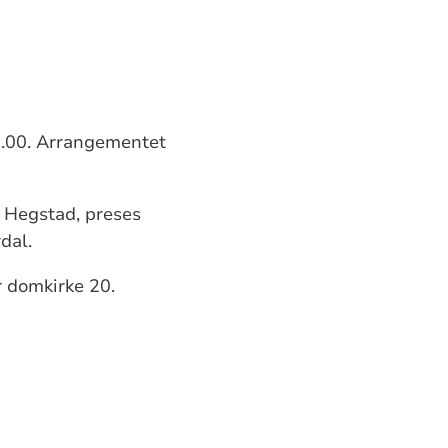
1.00. Arrangementet
d Hegstad, preses
dal.
r domkirke 20.