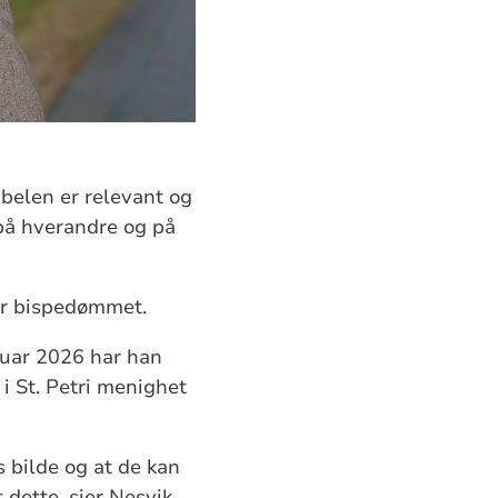
ibelen er relevant og
e på hverandre og på
ger bispedømmet.
anuar 2026 har han
i St. Petri menighet
s bilde og at de kan
 dette, sier Nesvik.