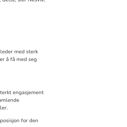
eleder med sterk
ner å få med seg
sterkt engasjement
samlende
ler.
sposisjon for den