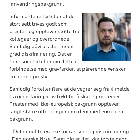
innvandringsbakgrunn.
Informantene forteller at de
stort sett trives godt som
prester, og opplever støtte fra
kollegaer og overordnede.
Samtidig påvises det i noen
grad diskriminering. Det er
flere som forteller om dette i
forbindelse med gravferder, at pårørende «ønsker
en annen prest».
Samtidig forteller flere at de vegrer seg fra å melde
fra om erfaringer av frykt for å skape problemer.
Prester med ikke‑europeisk bakgrunn opplever
langt større utfordringer enn dem med europeisk
bakgrunn.
– Det er nulltoleranse for rasisme og diskriminering
i Den norske kirke. Samtidig er det ikke første gang