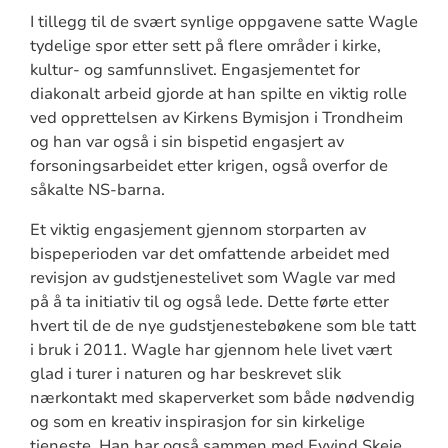
I tillegg til de svært synlige oppgavene satte Wagle
tydelige spor etter sett på flere områder i kirke,
kultur- og samfunnslivet. Engasjementet for
diakonalt arbeid gjorde at han spilte en viktig rolle
ved opprettelsen av Kirkens Bymisjon i Trondheim
og han var også i sin bispetid engasjert av
forsoningsarbeidet etter krigen, også overfor de
såkalte NS-barna.
Et viktig engasjement gjennom storparten av
bispeperioden var det omfattende arbeidet med
revisjon av gudstjenestelivet som Wagle var med
på å ta initiativ til og også lede. Dette førte etter
hvert til de de nye gudstjenestebøkene som ble tatt
i bruk i 2011. Wagle har gjennom hele livet vært
glad i turer i naturen og har beskrevet slik
nærkontakt med skaperverket som både nødvendig
og som en kreativ inspirasjon for sin kirkelige
tjeneste. Han har også sammen med Eyvind Skeie