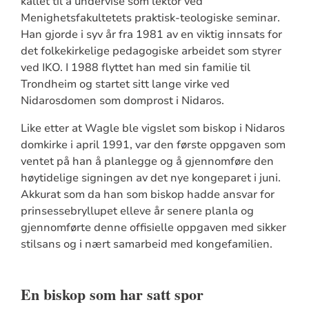
kallet til å undervise som lektor ved
Menighetsfakultetets praktisk-teologiske seminar.
Han gjorde i syv år fra 1981 av en viktig innsats for
det folkekirkelige pedagogiske arbeidet som styrer
ved IKO. I 1988 flyttet han med sin familie til
Trondheim og startet sitt lange virke ved
Nidarosdomen som domprost i Nidaros.
Like etter at Wagle ble vigslet som biskop i Nidaros
domkirke i april 1991, var den første oppgaven som
ventet på han å planlegge og å gjennomføre den
høytidelige signingen av det nye kongeparet i juni.
Akkurat som da han som biskop hadde ansvar for
prinsessebryllupet elleve år senere planla og
gjennomførte denne offisielle oppgaven med sikker
stilsans og i nært samarbeid med kongefamilien.
En biskop som har satt spor