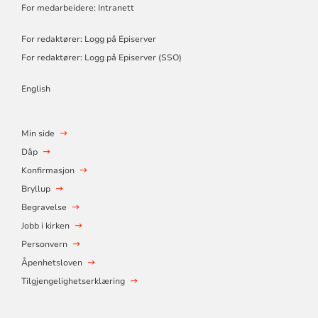
For medarbeidere: Intranett
For redaktører: Logg på Episerver
For redaktører: Logg på Episerver (SSO)
English
Min side
Dåp
Konfirmasjon
Bryllup
Begravelse
Jobb i kirken
Personvern
Åpenhetsloven
Tilgjengelighetserklæring