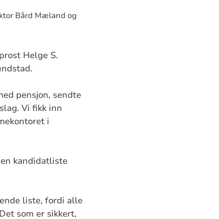
rektor Bård Mæland og
prost Helge S.
undstad.
 med pensjon, sendte
ag. Vi fikk inn
mekontoret i
en kandidatliste
de liste, fordi alle
 Det som er sikkert,