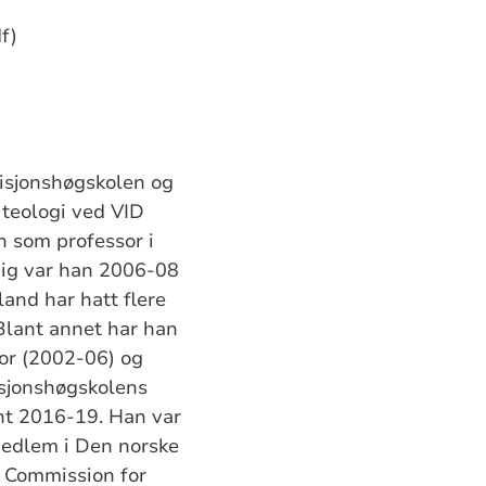
f)
Misjonshøgskolen og
 teologi ved VID
n som professor i
dig var han 2006-08
and har hatt flere
 Blant annet har han
tor (2002-06) og
isjonshøgskolens
nt 2016-19. Han var
edlem i Den norske
 Commission for