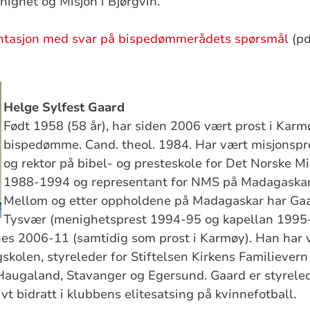
ighet og Misjon i Bjørgvin.
ntasjon med svar på bispedømmerådets spørsmål
(pd
Helge Sylfest Gaard
Født 1958 (58 år), har siden 2006 vært prost i Karm
bispedømme. Cand. theol. 1984. Har vært misjonsp
og rektor på bibel- og presteskole for Det Norske M
1988-1994 og representant for NMS på Madagaska
Mellom og etter oppholdene på Madagaskar har Gaa
Tysvær (menighetsprest 1994-95 og kapellan 1995
nes 2006-11 (samtidig som prost i Karmøy). Han har
skolen, styreleder for Stiftelsen Kirkens Familievern
 Haugaland, Stavanger og Egersund. Gaard er styrele
ivt bidratt i klubbens elitesatsing på kvinnefotball.