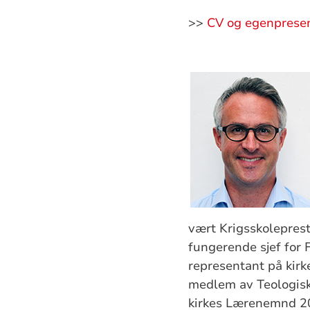
>>
CV og egenprese
vært Krigsskoleprest
fungerende sjef for
representant på kir
medlem av Teologis
kirkes Lærenemnd 2