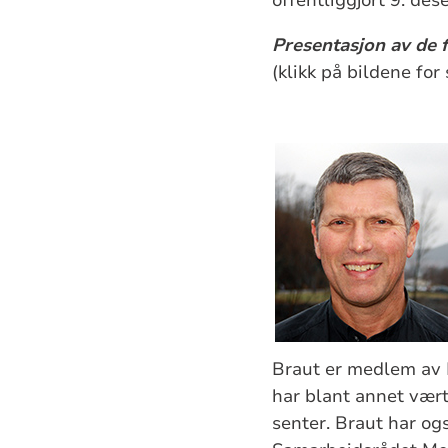
offentliggjort 9. d
Presentasjon av de f
(klikk på bildene for
Braut er medlem av 
har blant annet vært
senter. Braut har o