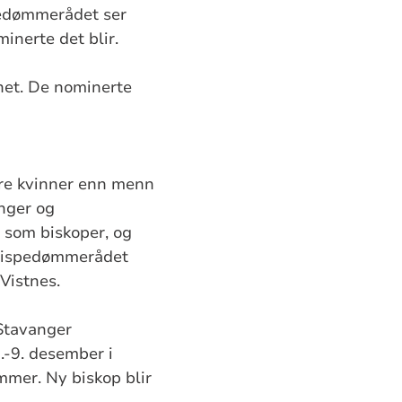
spedømmerådet ser
inerte det blir.
ghet. De nominerte
ere kvinner enn menn
inger og
e som biskoper, og
 bispedømmerådet
 Vistnes.
Stavanger
.-9. desember i
emmer. Ny biskop blir