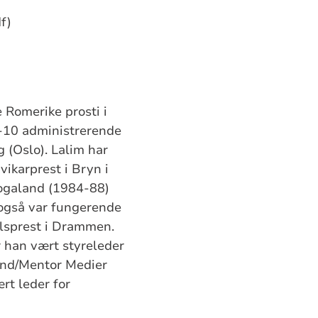
f)
 Romerike prosti i
-10 administrerende
 (Oslo). Lalim har
ikarprest i Bryn i
logaland (1984-88)
 også var fungerende
elsprest i Drammen.
r han vært styreleder
Land/Mentor Medier
rt leder for