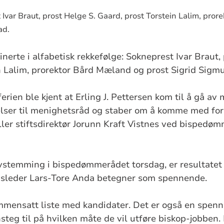
 Ivar Braut, prost Helge S. Gaard, prost Torstein Lalim, pro
ad.
nerte i alfabetisk rekkefølge: Sokneprest Ivar Braut, 
n Lalim, prorektor Bård Mæland og prost Sigrid Sigm
erien ble kjent at Erling J. Pettersen kom til å gå av
elser til menighetsråd og staber om å komme med forsl
ller stiftsdirektør Jorunn Kraft Vistnes ved bispedøm
avstemming i bispedømmerådet torsdag, er resultatet 
leder Lars-Tore Anda betegner som spennende.
mmensatt liste med kandidater. Det er også en spennen
nnsteg til på hvilken måte de vil utføre biskop-jobben.