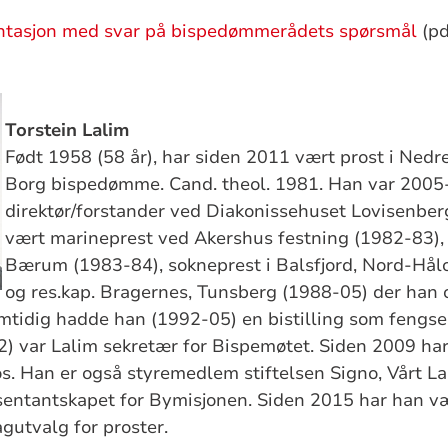
ntasjon med svar på bispedømmerådets spørsmål
(pd
Torstein Lalim
Født 1958 (58 år), har siden 2011 vært prost i Nedre
Borg bispedømme. Cand. theol. 1981. Han var 2005
direktør/forstander ved Diakonissehuset Lovisenberg
vært marineprest ved Akershus festning (1982-83), v
Bærum (1983-84), sokneprest i Balsfjord, Nord-Hå
og res.kap. Bragernes, Tunsberg (1988-05) der han
amtidig hadde han (1992-05) en bistilling som fengs
2) var Lalim sekretær for Bispemøtet. Siden 2009 ha
os. Han er også styremedlem stiftelsen Signo, Vårt 
entantskapet for Bymisjonen. Siden 2015 har han væ
gutvalg for proster.