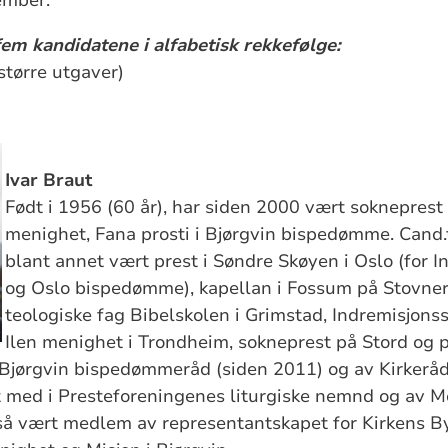
esember.
em kandidatene i alfabetisk rekkefølge:
 større utgaver)
Ivar Braut
Født i 1956 (60 år), har siden 2000 vært sokneprest 
menighet, Fana prosti i Bjørgvin bispedømme. Cand.
blant annet vært prest i Søndre Skøyen i Oslo (for 
og Oslo bispedømme), kapellan i Fossum på Stovner 
teologiske fag Bibelskolen i Grimstad, Indremisjonss
Ilen menighet i Trondheim, sokneprest på Stord og 
Bjørgvin bispedømmeråd (siden 2011) og av Kirkeråd
 med i Presteforeningenes liturgiske nemnd og av Mo
gså vært medlem av representantskapet for Kirkens B