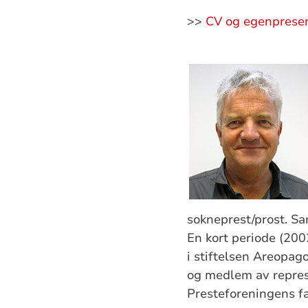
>>
CV og egenprese
sokneprest/prost. S
En kort periode (200
i stiftelsen Areopag
og medlem av repres
Presteforeningens fa