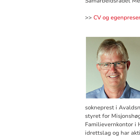
Samarbeidsrådet Men
>>
CV og egenprese
sokneprest i Avalds
styret for Misjonshøg
Familievernkontor i
idrettslag og har akt