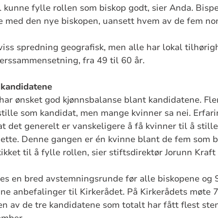
l kunne fylle rollen som biskop godt, sier Anda. Bi
de med den nye biskopen, uansett hvem av de fem nom
iss spredning geografisk, men alle har lokal tilhøri
erssammensetning, fra 49 til 60 år.
 kandidatene
ar ønsket god kjønnsbalanse blant kandidatene. Fl
 stille som kandidat, men mange kvinner sa nei. Erfar
t det generelt er vanskeligere å få kvinner til å still
 dette. Denne gangen er én kvinne blant de fem som
ket til å fylle rollen, sier stiftsdirektør Jorunn Kraft
res en bred avstemningsrunde før alle biskopene og 
e anbefalinger til Kirkerådet. På Kirkerådets møte 7
en av de tre kandidatene som totalt har fått flest st