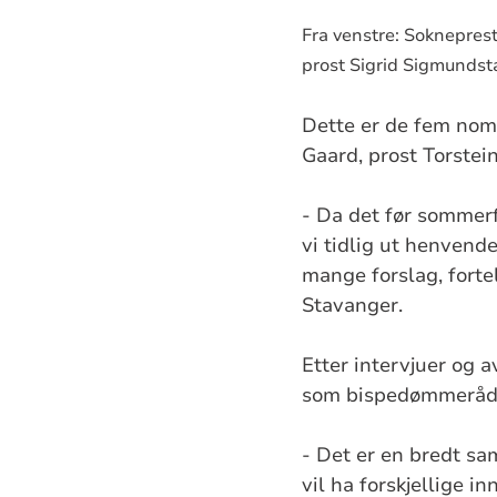
Fra venstre: Sokneprest
prost Sigrid Sigmundst
Dette er de fem nomi
Gaard, prost Torstei
- Da det før sommerf
vi tidlig ut henvend
mange forslag, forte
Stavanger.
Etter intervjuer og 
som bispedømmeråds
- Det er en bredt sa
vil ha forskjellige i