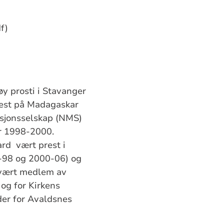
f)
øy prosti i Stavanger
rest på Madagaskar
isjonsselskap (NMS)
r 1998-2000.
rd vært prest i
-98 og 2000-06) og
 vært medlem av
 og for Kirkens
der for Avaldsnes