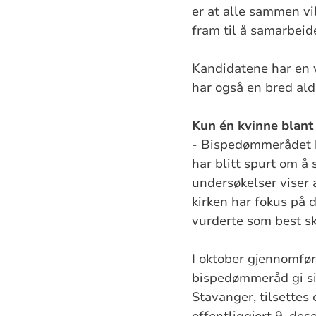
er at alle sammen vi
fram til å samarbei
Kandidatene har en v
har også en bred ald
Kun én kvinne blant
- Bispedømmerådet h
har blitt spurt om å
undersøkelser viser a
kirken har fokus på
vurderte som best skik
I oktober gjennomfø
bispedømmeråd gi sin
Stavanger, tilsettes 