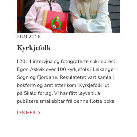
26.9.2016
Kyrkjefolk
I 2014 intervjua og fotograferte sokneprest
Egon Askvik over 100 kyrkjefolk i Leikanger i
Sogn og Fjordane. Resulatetet vart samla i
bokform og året etter kom "Kyrkjefolk" ut
på Skald forlag. Vi har fått løyve til å
publisere smakebitar frå denne flotte boka.
LES MER