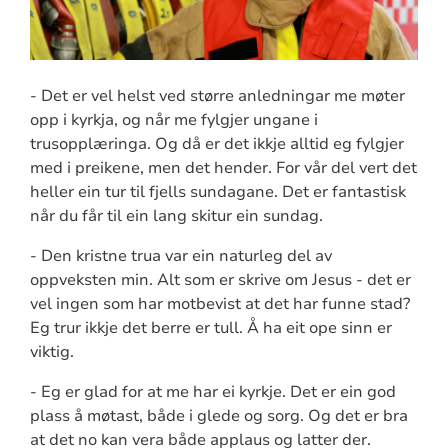
- Det er vel helst ved større anledningar me møter
opp i kyrkja, og når me fylgjer ungane i
trusopplæringa. Og då er det ikkje alltid eg fylgjer
med i preikene, men det hender. For vår del vert det
heller ein tur til fjells sundagane. Det er fantastisk
når du får til ein lang skitur ein sundag.
- Den kristne trua var ein naturleg del av
oppveksten min. Alt som er skrive om Jesus - det er
vel ingen som har motbevist at det har funne stad?
Eg trur ikkje det berre er tull. Å ha eit ope sinn er
viktig.
- Eg er glad for at me har ei kyrkje. Det er ein god
plass å møtast, både i glede og sorg. Og det er bra
at det no kan vera både applaus og latter der.