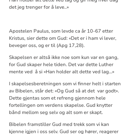
Han holder alt dette ved lag og gir meg hver dag
det jeg trenger for å leve..»
Apostelen Paulus, som levde ca år 10-67 etter
Kristus, sier dette om Gud: «Det er i ham vi lever,
beveger oss, og er til (Apg 17,28).
Skapelsen er altså ikke noe som kun var en gang,
for Gud skaper hele tiden. Det var dette Luther
mente ved å si «Han holder alt dette ved lag…»
I skapelsesberetningen som vi finner helt i starten
av Bibelen, står det: «Og Gud så at det var godt».
Dette gjentas som et refreng gjennom hele
fortellingen om verdens skapelse. Gud knytter
bånd mellom seg selv og alt som er skapt.
Bibelen framstiller Gud med trekk som vi kan
kjenne igjen i oss selv. Gud ser og hører, reagerer