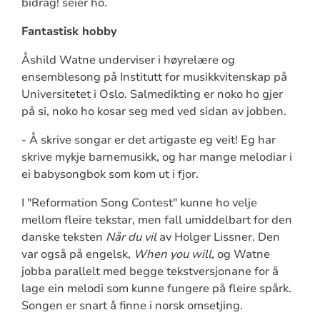
bidrag! seier ho.
Fantastisk hobby
Åshild Watne underviser i høyrelære og
ensemblesong på Institutt for musikkvitenskap på
Universitetet i Oslo. Salmedikting er noko ho gjer
på si, noko ho kosar seg med ved sidan av jobben.
- Å skrive songar er det artigaste eg veit! Eg har
skrive mykje barnemusikk, og har mange melodiar i
ei babysongbok som kom ut i fjor.
I "Reformation Song Contest" kunne ho velje
mellom fleire tekstar, men fall umiddelbart for den
danske teksten
Når du vil
av Holger Lissner. Den
var også på engelsk,
When you will
, og Watne
jobba parallelt med begge tekstversjonane for å
lage ein melodi som kunne fungere på fleire spårk.
Songen er snart å finne i norsk omsetjing.