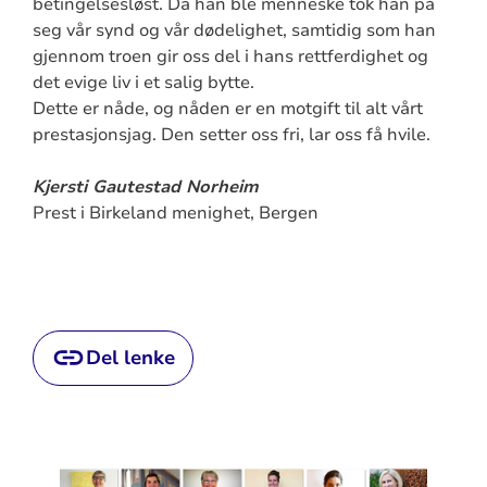
betingelsesløst. Da han ble menneske tok han på
seg vår synd og vår dødelighet, samtidig som han
gjennom troen gir oss del i hans rettferdighet og
det evige liv i et salig bytte.
Dette er nåde, og nåden er en motgift til alt vårt
prestasjonsjag. Den setter oss fri, lar oss få hvile.
Kjersti Gautestad Norheim
Prest i Birkeland menighet, Bergen
Del lenke