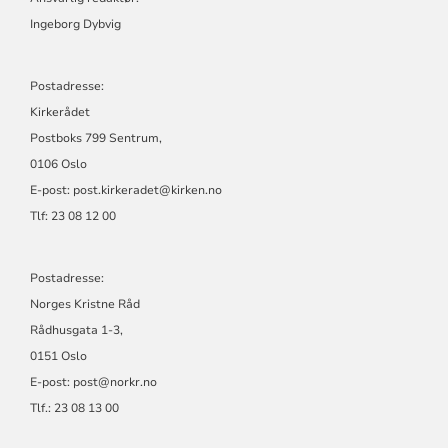
OG
NORGES
Ingeborg Dybvig
KRISTNE
RÅD
Postadresse:
Kirkerådet
Postboks 799 Sentrum,
0106 Oslo
E-post: post.kirkeradet@kirken.no
Tlf: 23 08 12 00
Postadresse:
Norges Kristne Råd
Rådhusgata 1-3,
0151 Oslo
E-post: post@norkr.no
Tlf.: 23 08 13 00