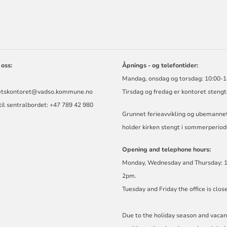
ORMASJON
 oss:
Åpnings - og telefontider:
Mandag, onsdag og torsdag: 10:00-1
etskontoret@vadso.kommune.no
Tirsdag og fredag er kontoret stengt
til sentralbordet: +47 789 42 980
Grunnet ferieavvikling og ubemannet 
holder kirken stengt i sommerperiod
Opening and telephone hours:
Monday, Wednesday and Thursday: 
2pm.
Tuesday and Friday the office is clos
Due to the holiday season and vacan