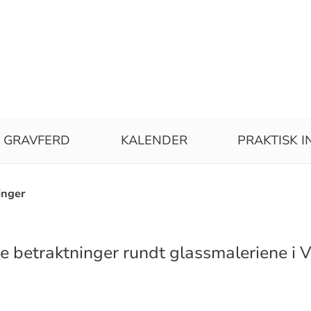
GRAVFERD
KALENDER
PRAKTISK I
inger
ne betraktninger rundt glassmaleriene i V