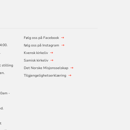
Følg oss på Facebook
4:00.
følg oss på Instagram
.
Kvensk kirkeliv
Samisk kirkeliv
stilling
Det Norske Misjonsselskap
en.
Tilgjengelighetserklæring
10am -
ed.
t