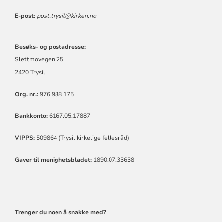
E-post:
post.trysil@kirken.no
Besøks- og postadresse:
Slettmovegen 25
2420 Trysil
Org. nr.:
976 988 175
Bankkonto:
6167.05.17887
VIPPS:
509864 (Trysil kirkelige fellesråd)
Gaver til menighetsbladet:
1890.07.33638
Trenger du noen å snakke med?