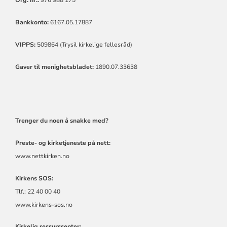
Org. nr.:
976 988 175
Bankkonto:
6167.05.17887
VIPPS:
509864 (Trysil kirkelige fellesråd)
Gaver til menighetsbladet:
1890.07.33638
Trenger du noen å snakke med?
Preste- og kirketjeneste på nett:
www.nettkirken.no
Kirkens SOS:
Tlf.: 22 40 00 40
www.kirkens-sos.no
Kirkelig ressurssenter: