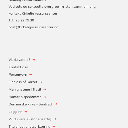
Ved vold og seksuelle overgrep i kristen sammenheng,
kontakt
Kirkelig ressurssenter
Tlf.: 23 22 79 30
post@kirkeligressurssenter.no
Vil du varsle?
Kontakt oss
Personvern
Finn oss på kartet
Menighetene i Trysil
Hamar bispedømme
Den norske kirke - Sentralt
Logg inn
Vil du varsle? (for ansatte)
Tilgjengelighetserklæring