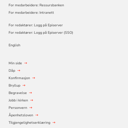
For medarbeidere: Ressursbanken
For medarbeidere: Intranett
For redaktører: Logg på Episerver
For redaktører: Logg på Episerver (SSO)
English
Min side
Dåp
Konfirmasjon
Bryllup
Begravelse
Jobb i kirken
Personvern
Åpenhetsloven
Tilgjengelighetserklæring