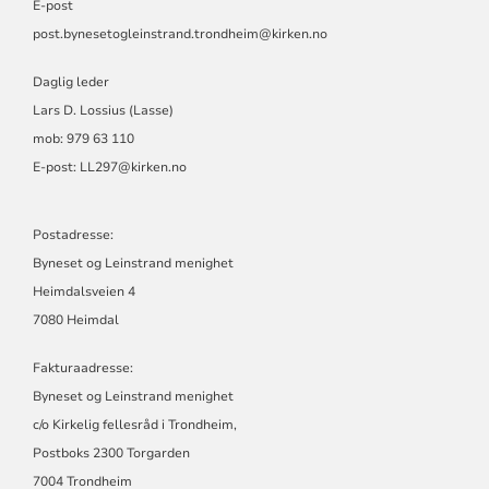
E-post
post.bynesetogleinstrand.trondheim@kirken.no
Daglig leder
Lars D. Lossius (Lasse)
mob: 979 63 110
E-post:
LL297@kirken.no
Postadresse:
Byneset og Leinstrand menighet
Heimdalsveien 4
7080 Heimdal
Fakturaadresse:
Byneset og Leinstrand menighet
c/o Kirkelig fellesråd i Trondheim,
Postboks 2300 Torgarden
7004 Trondheim