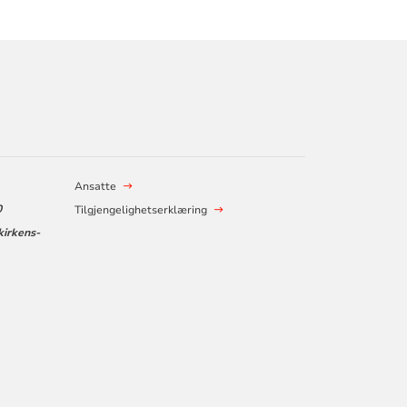
Ansatte
0
Tilgjengelighetserklæring
kirkens-