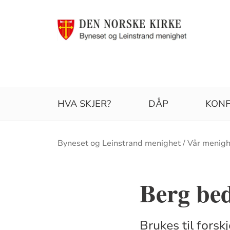
HVA SKJER?
DÅP
KONF
Brødsmulesti
Byneset og Leinstrand menighet
Vår menigh
Berg be
Brukes til fors