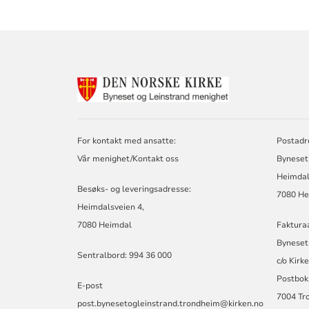
KONTAKTINF
FOR
BYNESET
OG
LEINSTRAND
For kontakt med ansatte:
Postadr
MENIGHETER
Vår menighet/Kontakt oss
Byneset
Heimdal
Besøks- og leveringsadresse:
7080 He
Heimdalsveien 4,
7080 Heimdal
Faktura
Byneset
Sentralbord: 994 36 000
c/o Kirk
Postbok
E-post
7004 Tr
post.bynesetogleinstrand.trondheim@kirken.no