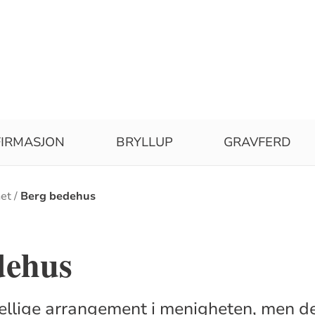
IRMASJON
BRYLLUP
GRAVFERD
et
Berg bedehus
dehus
kjellige arrangement i menigheten, men d