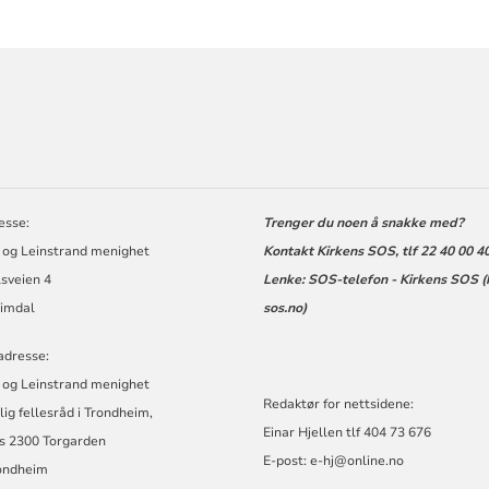
ORMASJON
esse:
Trenger du noen å snakke med?
 og Leinstrand menighet
Kontakt Kirkens SOS, tlf 22 40 00 4
sveien 4
Lenke:
SOS-telefon - Kirkens SOS (
imdal
sos.no)
adresse:
 og Leinstrand menighet
Redaktør for nettsidene:
elig fellesråd i Trondheim,
Einar Hjellen tlf 404 73 676
s 2300 Torgarden
E-post:
e-hj@online.no
ondheim