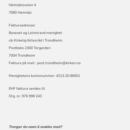
Heimdalsveien 4
7080 Heimdal
Fakturaadresse:
Byneset og Leinstrand menighet
c/o Kirkelig fellesråd i Trondheim,
Postboks 2300 Torgarden
7004 Trondheim
Faktura på mail : post.trondheim@kirken.no
Menighetens kontonummer: 4213.20.96001
EHF faktura sendes til
Org. nr. 976 998 243
Trenger du noen å snakke med?