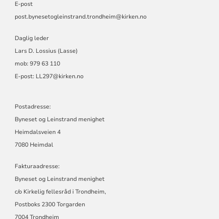
E-post
post.bynesetogleinstrand.trondheim@kirken.no
Daglig leder
Lars D. Lossius (Lasse)
mob: 979 63 110
E-post:
LL297@kirken.no
Postadresse:
Byneset og Leinstrand menighet
Heimdalsveien 4
7080 Heimdal
Fakturaadresse:
Byneset og Leinstrand menighet
c/o Kirkelig fellesråd i Trondheim,
Postboks 2300 Torgarden
7004 Trondheim