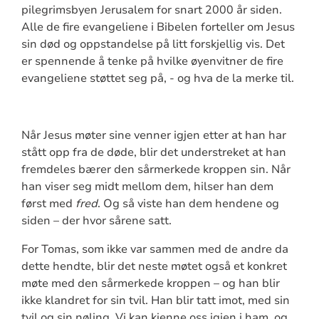
pilegrimsbyen Jerusalem for snart 2000 år siden.
Alle de fire evangeliene i Bibelen forteller om Jesus
sin død og oppstandelse på litt forskjellig vis. Det
er spennende å tenke på hvilke øyenvitner de fire
evangeliene støttet seg på, - og hva de la merke til.
Når Jesus møter sine venner igjen etter at han har
stått opp fra de døde, blir det understreket at han
fremdeles bærer den sårmerkede kroppen sin. Når
han viser seg midt mellom dem, hilser han dem
først med
fred
. Og så viste han dem hendene og
siden – der hvor sårene satt.
For Tomas, som ikke var sammen med de andre da
dette hendte, blir det neste møtet også et konkret
møte med den sårmerkede kroppen – og han blir
ikke klandret for sin tvil. Han blir tatt imot, med sin
tvil og sin nøling. Vi kan kjenne oss igjen i ham, og