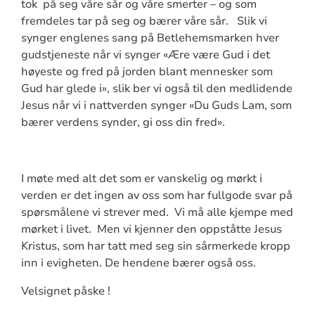
tok på seg våre sår og våre smerter – og som
fremdeles tar på seg og bærer våre sår. Slik vi
synger englenes sang på Betlehemsmarken hver
gudstjeneste når vi synger «Ære være Gud i det
høyeste og fred på jorden blant mennesker som
Gud har glede i», slik ber vi også til den medlidende
Jesus når vi i nattverden synger «Du Guds Lam, som
bærer verdens synder, gi oss din fred».
I møte med alt det som er vanskelig og mørkt i
verden er det ingen av oss som har fullgode svar på
spørsmålene vi strever med. Vi må alle kjempe med
mørket i livet. Men vi kjenner den oppståtte Jesus
Kristus, som har tatt med seg sin sårmerkede kropp
inn i evigheten. De hendene bærer også oss.
Velsignet påske !