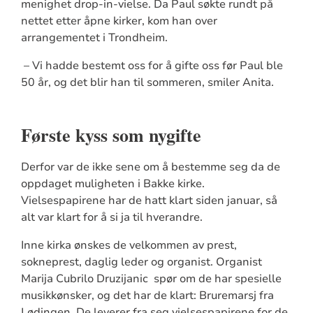
menighet drop-in-vielse. Da Paul søkte rundt på
nettet etter åpne kirker, kom han over
arrangementet i Trondheim.
– Vi hadde bestemt oss for å gifte oss før Paul ble
50 år, og det blir han til sommeren, smiler Anita.
Første kyss som nygifte
Derfor var de ikke sene om å bestemme seg da de
oppdaget muligheten i Bakke kirke.
Vielsespapirene har de hatt klart siden januar, så
alt var klart for å si ja til hverandre.
Inne kirka ønskes de velkommen av prest,
sokneprest, daglig leder og organist. Organist
Marija Cubrilo Druzijanic spør om de har spesielle
musikkønsker, og det har de klart: Bruremarsj fra
Lødingen. De leverer fra seg vielsespapirene for de