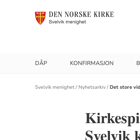
DÅP
KONFIRMASJON
B
Brødsmulesti
Svelvik menighet
Nyhetsarkiv
Det store vi
Kirkespi
Svelvik 