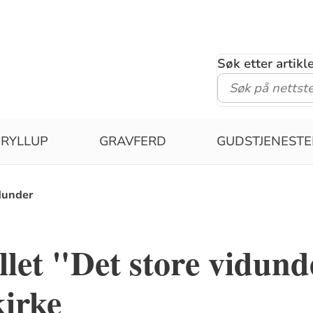
Søk etter artik
RYLLUP
GRAVFERD
GUDSTJENESTE
dunder
llet "Det store vidund
kirke