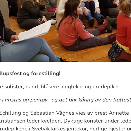
lupsfest og forestilling!
le solister, band, blåsere, englekor og brudepiker.
 i finstas og pentøy -og det blir kåring av den flottes
Schilling og Sebastian Vågnes vies av prest Annette
istiansen leder kvelden. Dyktige korister under led
rudepikene i Svelvik kirkes jentekor, herlige gjester