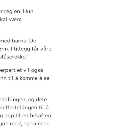
or regien. Hun
skal være
 med barna. De
n. I tillegg får våre
blåserekke!
terpartiet vil også
unn til å komme å se
stillingen, og dele
lfortellingen til å
g opp til en helaften
regne med, og ta med