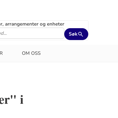
ler, arrangementer og enheter
Søk
R
OM OSS
er" i