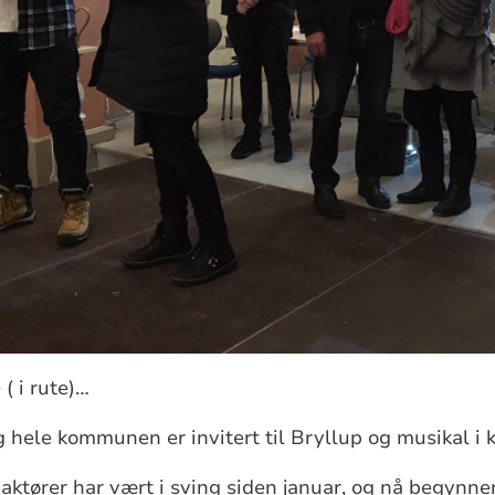
( i rute)…
g hele kommunen er invitert til Bryllup og musikal i k
ktører har vært i sving siden januar, og nå begynner