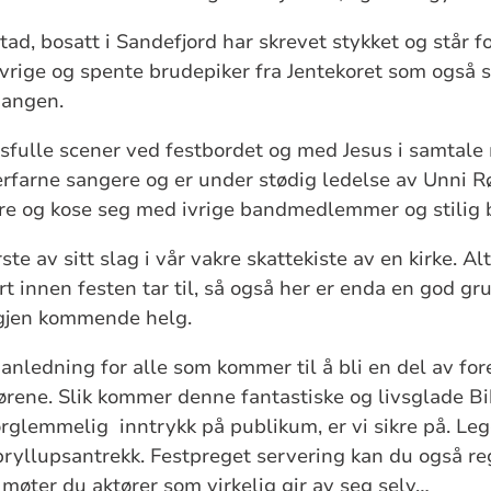
ad, bosatt i Sandefjord har skrevet stykket og står f
ivrige og spente brudepiker fra Jentekoret som også 
gangen.
sfulle scener ved festbordet og med Jesus i samtale
erfarne sangere og er under stødig ledelse av Unni Røn
ljere og kose seg med ivrige bandmedlemmer og stilig 
ste av sitt slag i vår vakre skattekiste av en kirke. Al
rt innen festen tar til, så også her er enda en god gr
igjen kommende helg.
anledning for alle som kommer til å bli en del av fore
ene. Slik kommer denne fantastiske og livsglade Bibe
forglemmelig inntrykk på publikum, er vi sikre på. Leg
rt bryllupsantrekk. Festpreget servering kan du også 
 møter du aktører som virkelig gir av seg selv…