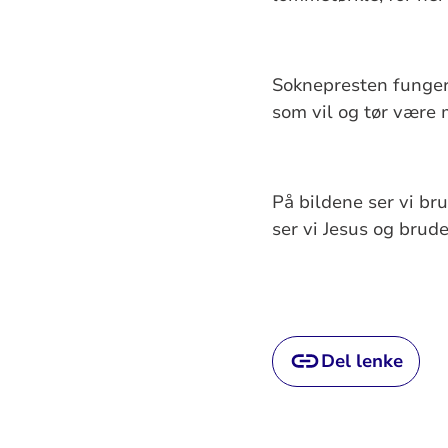
Soknepresten funger
som vil og tør være 
På bildene ser vi br
ser vi Jesus og brud
Ann
Del lenke