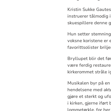
Kristin Sukke Gautest
instruerer tålmodig 
skuespillere denne 
Hun setter stemning
voksne koristene er 
favorittsolister bri
Bryllupet blir det før
være ferdig restaure
kirkerommet stråle 
Musikalen byr på en 
hendelsene med aktør
gjøre et sterkt og u
i kirken, gjerne ifø
lommetørkle, for her