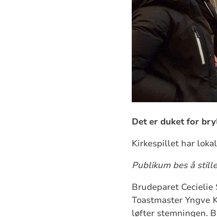
Det er duket for bryl
Kirkespillet har loka
Publikum bes å stille
Brudeparet Cecielie 
Toastmaster Yngve Kr
løfter stemningen. B