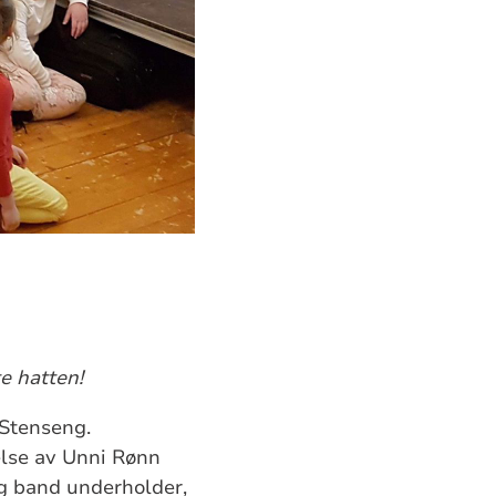
te hatten!
 Stenseng.
else av Unni Rønn
 og band underholder,