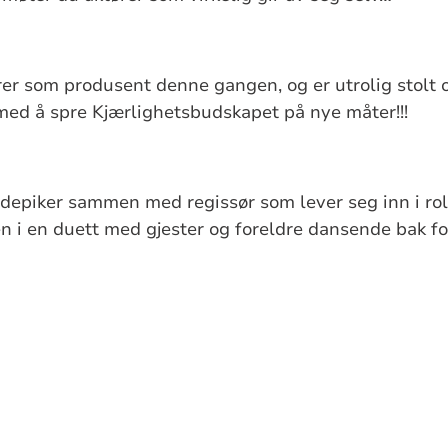
er som produsent denne gangen, og er utrolig stolt 
med å spre Kjærlighetsbudskapet på nye måter!!!
udepiker sammen med regissør som lever seg inn i roll
en i en duett med gjester og foreldre dansende bak 
ette Sten