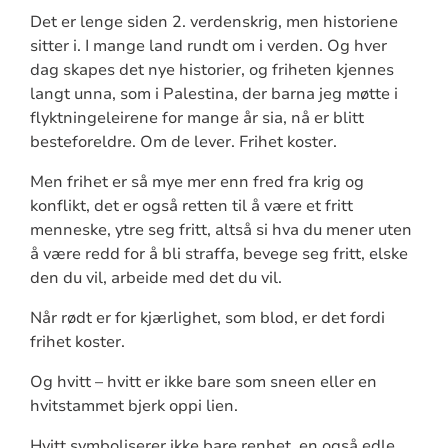
Det er lenge siden 2. verdenskrig, men historiene
sitter i. I mange land rundt om i verden. Og hver
dag skapes det nye historier, og friheten kjennes
langt unna, som i Palestina, der barna jeg møtte i
flyktningeleirene for mange år sia, nå er blitt
besteforeldre. Om de lever. Frihet koster.
Men frihet er så mye mer enn fred fra krig og
konflikt, det er også retten til å være et fritt
menneske, ytre seg fritt, altså si hva du mener uten
å være redd for å bli straffa, bevege seg fritt, elske
den du vil, arbeide med det du vil.
Når rødt er for kjærlighet, som blod, er det fordi
frihet koster.
Og hvitt – hvitt er ikke bare som sneen eller en
hvitstammet bjerk oppi lien.
Hvitt symboliserer ikke bare renhet, en også edle