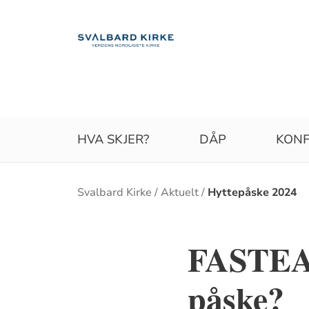
HVA SKJER?
DÅP
KONF
Brødsmulesti
Svalbard Kirke
Aktuelt
Hyttepåske 2024
FASTEAK
påske?