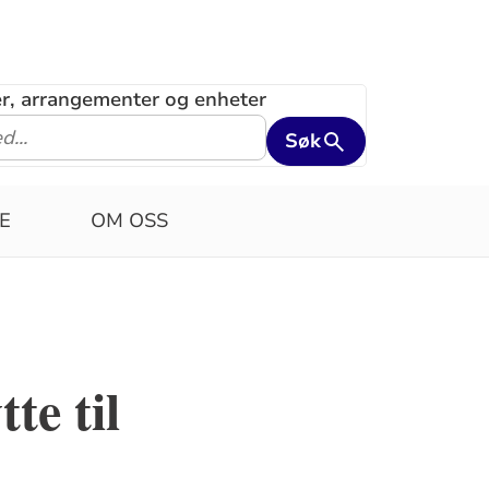
ler, arrangementer og enheter
Søk
E
OM OSS
e til