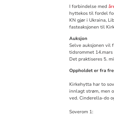
I forbindelse med
år
hyttekos til fordel f
KN gjør i Ukraina, L
fasteaksjonen til Ki
Auksjon
Selve auksjonen vil
tidsrommet 14.mars kl
Det praktiseres 5. m
Oppholdet er fra fre
Kirkehytta har to sov
innlagt strøm, men o
ved. Cinderella-do og
Soverom 1: