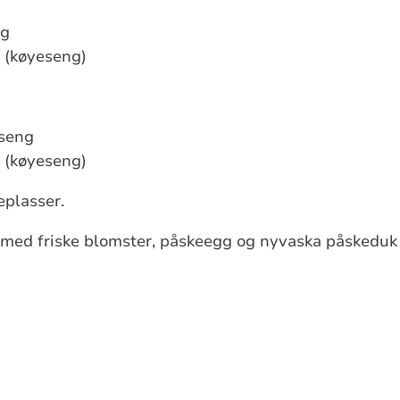
ng
 (køyeseng)
seng
 (køyeseng)
eplasser.
r med friske blomster, påskeegg og nyvaska påsked