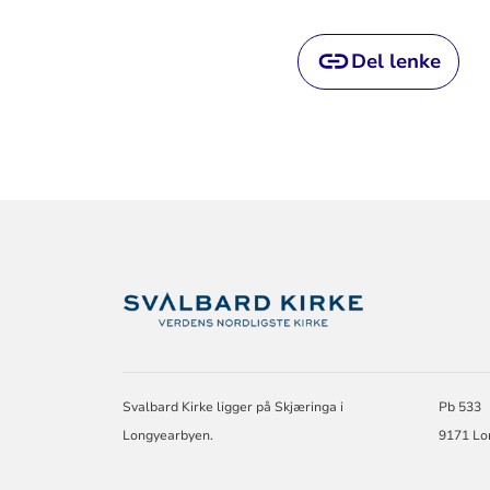
Del lenke
KONTAKTINF
FOR
SVALBARD
KIRKE
Svalbard Kirke ligger på Skjæringa i
Pb 533
Longyearbyen.
9171 Lo