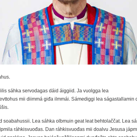
ahus.
lis sáhka servodagas dáid áiggiid. Ja vuolgga lea
tohus mii diimmá giđa ilmmái. Sámediggi lea ságastallamin d
šis.
 soabahussii. Lea sáhka olbmuin geat leat behtolaččat. Lea 
pmila ráhkisvuođas. Dan ráhkisvuođas mii doalvu Jesusa jápmi