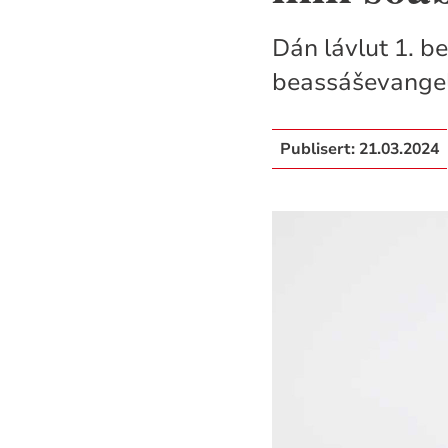
Dán lávlut 1. b
beassáševange
Publisert:
21.03.2024