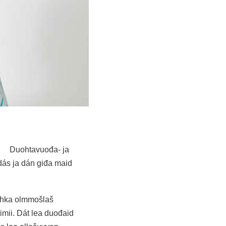
Duohtavuođa- ja
ás ja dán giđa maid
sáhka olmmošlaš
mii. Dát lea duođaid