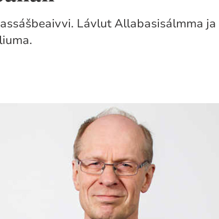
eassášbeaivvi. Lávlut Allabasisálmma ja
liuma.