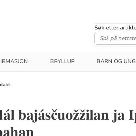
Søk etter artik
IRMASJON
BRYLLUP
BARN OG UNG
dakt
dál bajásčuožžilan ja I
bahan