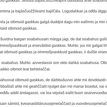
uid gaskkas. Jesusa bajásčuožžileapmi duođašta ahte soabahus
mima ja bajásčuožžileami bajilčála. Logudahkan ja ođđa álgg
la ja olbmuid gaskkas galgá duddjot dagu min eallimis ja min 
aid olbmuid gaskkas.
išuvdna bargan soabahusain máŋga jagi, de dat soabahus gullá
mmošjoavkkuid ja eiseváldiid gaskkas. Muhto: jus mii galgat l
t olbmuid gaskkas ja olmmošjoavkkuid gaskkas, ii dušše eisevá
 soabahus. Muhto: aivvestassii son okto dahká soabahusa. Olbm
ikko olbmot leat behtolaččat.
huvvat olbmuid gaskkas, de dárbbašuvvo ahte mii dovddastit d
rbbašlaš ahte mii geahččalit njulget dan mii manai boastut, vai 
đđu addit ándagassii, vai lea vejolaš eallit buori searvevuođa
ain sámiid, kveanaid/dárusuopmelaččaid ja vuovdesuopmelaččai