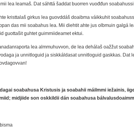
n mii lea leamaš. Dat sáhttá šaddat buorren vuođđun soabahussii
hte kristtalaš girkus lea guovddáš doaibma váikkuhit soabahussii
ppan das mii soabahus lea. Mii diehtit ahte jus olbmuin galgá l
d guottašit guhtet guimmiideamet ektui.
nadanraporta lea almmuhuvvon, de lea dehálaš oažžut soabah
vodaga ja unnitloguid ja siskkáldasat unnitloguid gaskkas. Dat le
 ovdagovvan!
 dagai soabahusa Kristusis ja soabahii máilmmi iežainis, iig
miid; midjiide son oskkildii dán soabahusa bálvalusdoaimm
 bisma