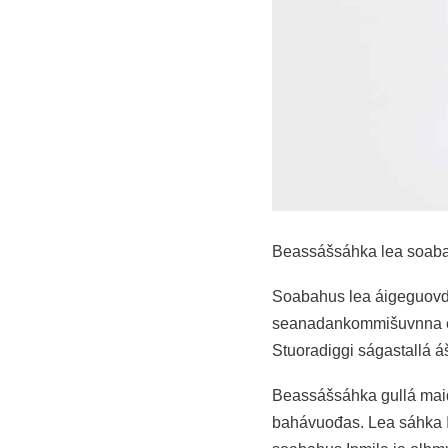
Beassášsáhka lea soab
Soabahus lea áigeguovdi
seanadankommišuvnna evt
Stuoradiggi ságastallá áš
Beassášsáhka gullá maid
bahávuođas. Lea sáhka I