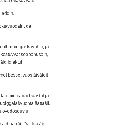
 lea ollašuvvan.
u addin.
oktavuođain, de
 olbmuid gaskavuhtii, ja
ihkostuvvat soabahusain,
ldiid ektui.
ot besset vuostáiváldit
an mii manai boastut ja
vuoiggalašvuohta šattašii.
s ovddosguvlui.
d hárrái. Dál lea áigi