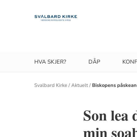
HVA SKJER?
DÅP
KONF
Brødsmulesti
Svalbard Kirke
Aktuelt
Biskopens påskean
Son lea 
min soa