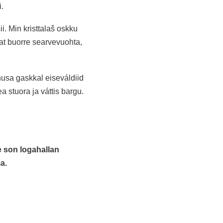
.
. Min kristtalaš oskku
eat buorre searvevuohta,
usa gaskkal eiseváldiid
a stuora ja váttis bargu.
e son logahallan
a.