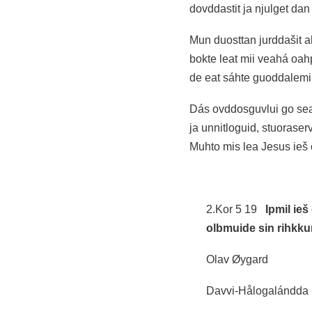
dovddastit ja njulget da
Mun duosttan jurddašit a
bokte leat mii veahá oah
de eat sáhte guoddalemii
Dás ovddosguvlui go sea
ja unnitloguid, stuoraser
Muhto mis lea Jesus ieš
2.Kor 5 19
Ipmil ieš
olbmuide sin rihkku
Olav Øygard
Davvi-Hålogalándda