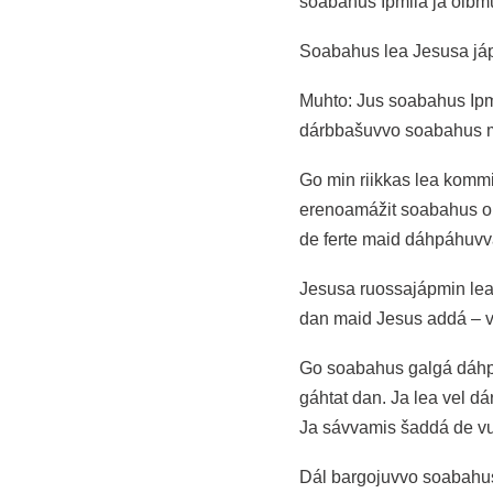
soabahus Ipmila ja olbm
Soabahus lea Jesusa jáp
Muhto: Jus soabahus Ipmi
dárbbašuvvo soabahus m
Go min riikkas lea komm
erenoamážit soabahus ol
de ferte maid dáhpáhuvva
Jesusa ruossajápmin lea
dan maid Jesus addá – va
Go soabahus galgá dáhpá
gáhtat dan. Ja lea vel dá
Ja sávvamis šaddá de vuo
Dál bargojuvvo soabahus