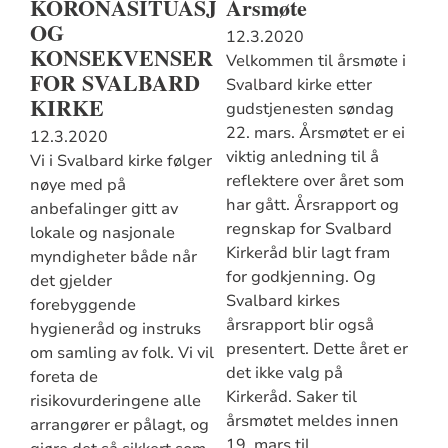
KORONASITUASJONEN
Årsmøte
OG
12.3.2020
KONSEKVENSER
Velkommen til årsmøte i
FOR SVALBARD
Svalbard kirke etter
KIRKE
gudstjenesten søndag
22. mars. Årsmøtet er ei
12.3.2020
viktig anledning til å
Vi i Svalbard kirke følger
reflektere over året som
nøye med på
har gått. Årsrapport og
anbefalinger gitt av
regnskap for Svalbard
lokale og nasjonale
Kirkeråd blir lagt fram
myndigheter både når
for godkjenning. Og
det gjelder
Svalbard kirkes
forebyggende
årsrapport blir også
hygieneråd og instruks
presentert. Dette året er
om samling av folk. Vi vil
det ikke valg på
foreta de
Kirkeråd. Saker til
risikovurderingene alle
årsmøtet meldes innen
arrangører er pålagt, og
19. mars til