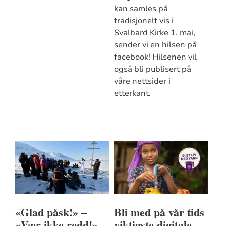
kan samles på
tradisjonelt vis i
Svalbard Kirke 1. mai,
sender vi en hilsen på
facebook! Hilsenen vil
også bli publisert på
våre nettsider i
etterkant.
«Glad påsk!» –
Bli med på vår tids
«Vær ikke redd!»
viktigste digitale