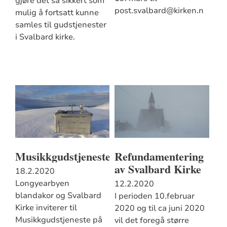
gjøre det så sikkert som
post.svalbard@kirken.n
mulig å fortsatt kunne
samles til gudstjenester
i Svalbard kirke.
Musikkgudstjeneste
Refundamentering
av Svalbard Kirke
18.2.2020
Longyearbyen
12.2.2020
blandakor og Svalbard
I perioden 10.februar
Kirke inviterer til
2020 og til ca juni 2020
Musikkgudstjeneste på
vil det foregå større