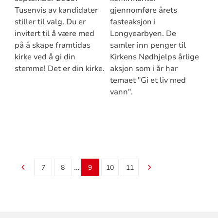
Tusenvis av kandidater
gjennomføre årets
stiller til valg. Du er
fasteaksjon i
invitert til å være med
Longyearbyen. De
på å skape framtidas
samler inn penger til
kirke ved å gi din
Kirkens Nødhjelps årlige
stemme! Det er din kirke.
aksjon som i år har
temaet "Gi et liv med
vann".
…
7
8
9
10
11