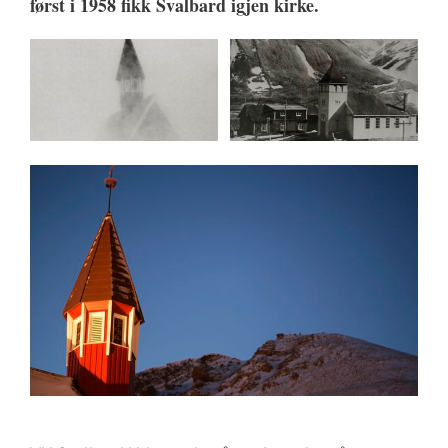
først i 1958 fikk Svalbard igjen kirke.