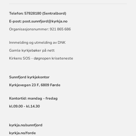
KYRKJELEGE
FELLESRÅD
Telefon: 57828180 (Sentralbord)
E-post:
post.sunnfjord@kyrkja.no
Organisasjonsnummer: 921 865 686
Innmelding og utmelding av DNK
Gamle kyrkjebøker på nett
Kirkens SOS - døgnopen kriseteneste
Sunnfjord kyrkjekontor
Kyrkjevegen 23 F, 6809 Førde
Kontortid: mandag - fredag
kl.09.00 - kl.14.30
kyrkja.no/sunnfjord
kyrkja.no/forde