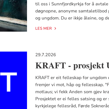
til oss i Sunnfjordkyrkja for å avtale
døgnopne, anonyme samtaletilbod på
og ungdom. Du er ikkje åleine, og d
LES MER
29.7.2026
KRAFT - prosjekt 
KRAFT er eit felleskap for ungdom 
fremjer vi mot, håp og fellesskap. "
motlaus; vi fekk Anden som gjev kraf
Prosjektet er ei felles satsing og 
kyrkjelege fellesråd, Førde Sokner