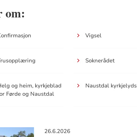
r om:
onfirmasjon
Vigsel
Trusopplæring
Soknerådet
elg og heim, kyrkjeblad
Naustdal kyrkjelyd
or Førde og Naustdal
26.6.2026