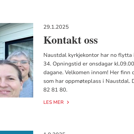
29.1.2025
Kontakt oss
Naustdal kyrkjekontor har no flytta
34. Opningstid er onsdagar kl.09.00
dagane. Velkomen innom! Her finn du
som har oppmøteplass i Naustdal. D
82 81 80.
LES MER