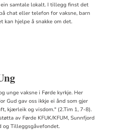
 ein samtale lokalt. I tillegg finst det
 chat eller telefon for vaksne, barn
et kan hjelpe å snakke om det.
Ung
og unge vaksne i Førde kyrkje. Her
For Gud gav oss ikkje ei ånd som gjer
t, kjærleik og visdom." (2.Tim 1, 7-8).
er støtta av Førde KFUK/KFUM, Sunnfjord
åd og Tilleggsgåvefondet.