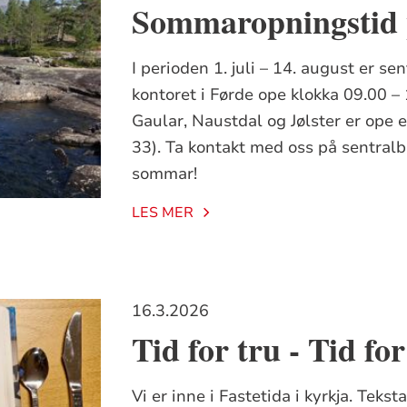
Sommaropningstid 
I perioden 1. juli – 14. august er se
kontoret i Førde ope klokka 09.00 – 
Gaular, Naustdal og Jølster er ope 
33). Ta kontakt med oss på sentral
sommar!
LES MER
16.3.2026
Tid for tru - Tid f
Vi er inne i Fastetida i kyrkja. Teks