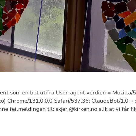
kjent som en bot utifra User-agent verdien = Mozilla
) Chrome/131.0.0.0 Safari/537.36; ClaudeBot/1.0; +
e feilmeldingen til: skjeri@kirken.no slik at vi får f