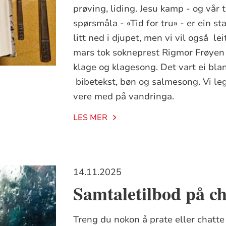
prøving, liding. Jesu kamp - og vår 
spørsmåla - «Tid for tru» - er ein st
litt ned i djupet, men vi vil også le
mars tok sokneprest Rigmor Frøyen
klage og klagesong. Det vart ei blan
bibetekst, bøn og salmesong. Vi legg
vere med på vandringa.
LES MER
14.11.2025
Samtaletilbod på cha
Treng du nokon å prate eller chatt