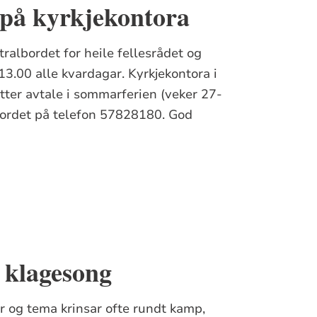
på kyrkjekontora
ntralbordet for heile fellesrådet og
13.00 alle kvardagar. Kyrkjekontora i
etter avtale i sommarferien (veker 27-
bordet på telefon 57828180. God
or klagesong
tar og tema krinsar ofte rundt kamp,