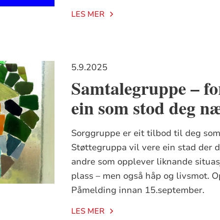
LES MER
5.9.2025
Samtalegruppe – fo
ein som stod deg n
Sorggruppe er eit tilbod til deg so
Støttegruppa vil vere ein stad der 
andre som opplever liknande situasj
plass – men også håp og livsmot. 
Påmelding innan 15.september.
LES MER