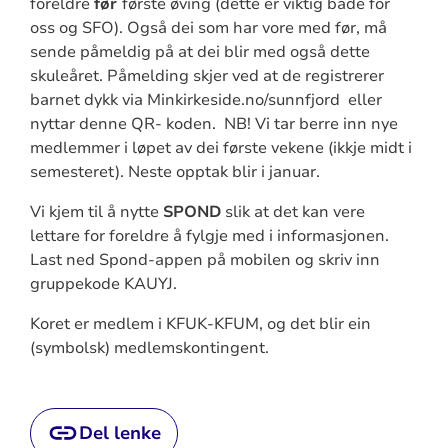
foreldre
før
første øving (dette er viktig både for
oss og SFO). Også dei som har vore med før, må
sende påmeldig på at dei blir med også dette
skuleåret. Påmelding skjer ved at de registrerer
barnet dykk via Minkirkeside.no/sunnfjord eller
nyttar denne QR- koden. NB! Vi tar berre inn nye
medlemmer i løpet av dei første vekene (ikkje midt i
semesteret). Neste opptak blir i januar.
Vi kjem til å nytte
SPOND
slik at det kan vere
lettare for foreldre å fylgje med i informasjonen.
Last ned Spond-appen på mobilen og skriv inn
gruppekode KAUYJ.
Koret er medlem i KFUK-KFUM, og det blir ein
(symbolsk) medlemskontingent.
Del lenke