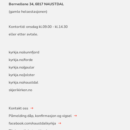
Berrvellene 34, 6817 NAUSTDAL
(gamle helsestasjonen)
Kontortid: onsdag kl.09.00 - kl.14.30
eller etter avtale.
kyrkja.no/sunnfjord
kyrkja.no/forde
kyrkja.no/gaular
kyrkja.no/jolster
kyrkja.no/naustdal
skjerikirken.no
Kontakt oss
Påmelding dåp, konfirmasjon og vigsel
facebook.com/naustdalkyrkja