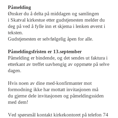
Påmelding
Ø
nsker
du
å
delta
på middagen og samlingen
i
Skatval kirkestue
etter gudstjenesten
melder du
deg på
ved å fylle inn et skjema i lenken øverst i
teksten.
Gudstjenesten er selvfølgelig åpen for alle
.
Påmeldingsfristen er
1
3
.september
Påmelding er bindende, og det sendes ut faktura i
etterkant av treffet
ua
v
he
ngig av
opp
møte på
selve
dag
en.
Hvis noen av dine med
-
konfirmanter mot
formodning ikke har mottatt invitasjonen
må
du
gjerne del
e
invitasjonen og påmeldingssiden
med dem!
Ved spørsmål kontakt
kirkekontoret på telefon 74