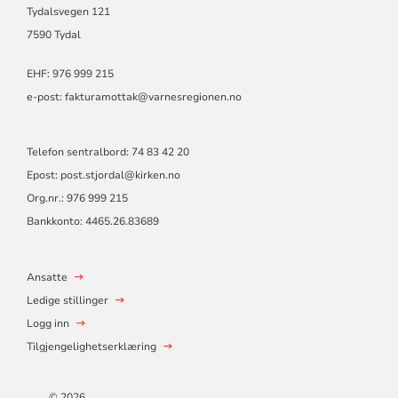
Tydalsvegen 121
7590 Tydal
EHF: 976 999 215
e-post:
fakturamottak@varnesregionen.no
Telefon sentralbord: 74 83 42 20
Epost: post.stjordal@kirken.no
Org.nr.: 976 999 215
Bankkonto: 4465.26.83689
Ansatte
Ledige stillinger
Logg inn
Tilgjengelighetserklæring
© 2026