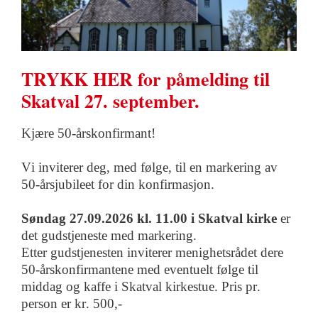
TRYKK HER for påmelding til
Skatval 27. september.
Kjære 50-årskonfirmant
!
Vi inviterer deg
, med følge,
til en markering av
50-årsjubileet for din konfirmasjon.
Søndag 2
7
.
09
.20
2
6
kl. 11.00
i
Skatval
kirke
er
det gudstjeneste med markering
.
Etter gudstjenesten inviterer menighetsrådet
dere
50-års
konfirmantene med ev
entuelt
følge
til
middag
og kaffe i
Skatval kirkestue.
Pris
pr.
person
er kr. 500,-