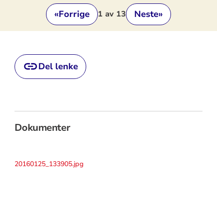
«
Forrige
Neste
»
1
av 13
Del lenke
Dokumenter
20160125_133905.jpg
20160125_133956.jpg
20160125_134020.jpg
20160125_134036.jpg
20160125_134100.jpg