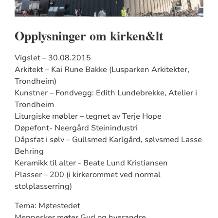
Opplysninger om kirken&lt
Vigslet – 30.08.2015
Arkitekt – Kai Rune Bakke (Lusparken Arkitekter,
Trondheim)
Kunstner – Fondvegg: Edith Lundebrekke, Atelier i
Trondheim
Liturgiske møbler – tegnet av Terje Hope
Døpefont- Neergård Steinindustri
Dåpsfat i sølv – Gullsmed Karlgård, sølvsmed Lasse
Behring
Keramikk til alter - Beate Lund Kristiansen
Plasser – 200 (i kirkerommet ved normal
stolplasserring)
Tema: Møtestedet
Mennesker møter Gud og hverandre