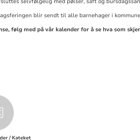
luttes selvfølgelig med pølser, saft og bursdagssan
sdagsferingen blir sendt til alle barnehager i kommun
inse, følg med på vår kalender for å se hva som skje
der / Kateket