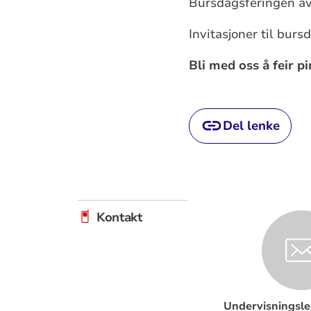
Bursdagsferingen avs
Invitasjoner til bur
Bli med oss å feir p
Del lenke
Kontakt
Undervisningsle