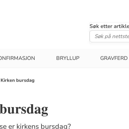
Søk etter artik
ONFIRMASJON
BRYLLUP
GRAVFERD
Kirken bursdag
 bursdag
nse er kirkens bursdag?