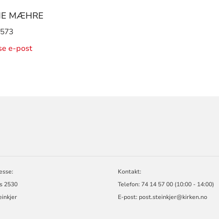
LIE MÆHRE
 573
ise e-post
ORMASJON
esse:
Kontakt:
s 2530
Telefon: 74 14 57 00 (10:00 - 14:00)
inkjer
E-post:
post.steinkjer@kirken.no