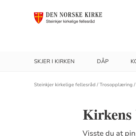
SKJER I KIRKEN
DÅP
K
Brødsmulesti
Steinkjer kirkelige fellesråd
Trosopplæring
Kirkens
Visste du at pi