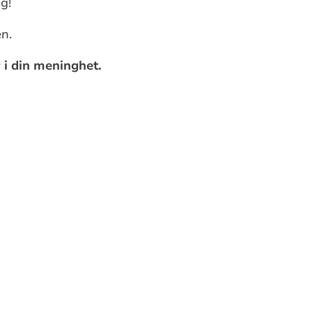
g!
en.
r i din meninghet.