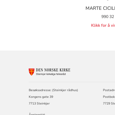
MARTE CICI
990 32
Klikk for å v
KONTAKTINF
FOR
STEINKJER
KIRKELIGE
FELLESRÅD
Besøksadresse: (Steinkjer rådhus)
Postadr
Kongens gate 39
Postbok
7713 Steinkjer
7729 Ste
Åpningstid: