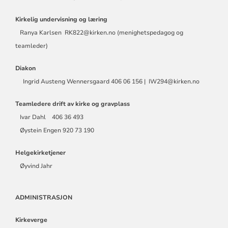
Kirkelig undervisning og læring
Ranya Karlsen RK822@kirken.no (menighetspedagog og
teamleder)
Diakon
Ingrid Austeng Wennersgaard 406 06 156 | IW294@kirken.no
Teamledere drift av kirke og gravplass
Ivar Dahl 406 36 493
Øystein Engen 920 73 190
Helgekirketjener
Øyvind Jahr
ADMINISTRASJON
Kirkeverge