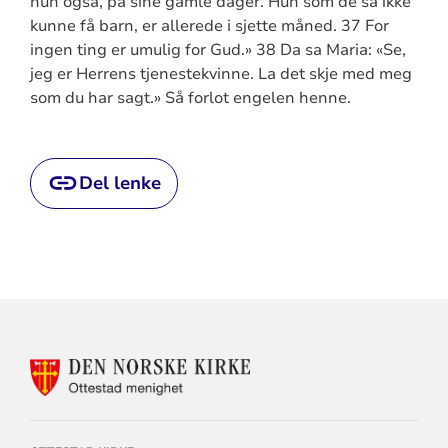
hun også, på sine gamle dager. Hun som de sa ikke
kunne få barn, er allerede i sjette måned. 37 For
ingen ting er umulig for Gud.» 38 Da sa Maria: «Se,
jeg er Herrens tjenestekvinne. La det skje med meg
som du har sagt.» Så forlot engelen henne.
Del lenke
KONTAKTINFORMASJON
FOR
OTTESTAD
MENIGHET