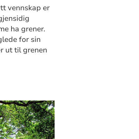
tt vennskap er
gjensidig
me ha grener.
glede for sin
 ut til grenen