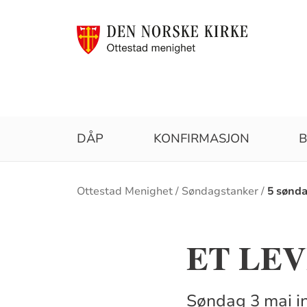
DÅP
KONFIRMASJON
B
Brødsmulesti
Ottestad Menighet
Søndagstanker
5 sønd
ET LE
Søndag 3 mai in