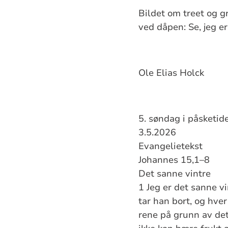
Bildet om treet og g
ved dåpen: Se, jeg e
Ole Elias Holck
5. søndag i påsketid
3.5.2026
Evangelietekst
Johannes 15,1–8
Det sanne vintre
1 Jeg er det sanne v
tar han bort, og hve
rene på grunn av det o