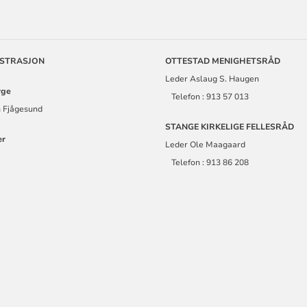
ORMASJON
ISTRASJON
OTTESTAD MENIGHETSRÅD
Leder Aslaug S. Haugen
rge
Telefon : 913 57 013
 Fjågesund
STANGE KIRKELIGE FELLESRÅD
ær
Leder Ole Maagaard
Telefon : 913 86 208