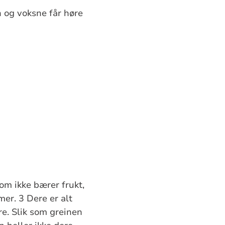
n og voksne får høre
om ikke bærer frukt,
mer. 3 Dere er alt
ere. Slik som greinen