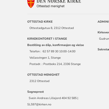
KONTAKTINF
FOR
OTTESTAD
MENIGHET
OTTESTAD KIRKE
ADMIN
Ottestadgutua 8, 2312 Ottestad
Kirkeve
KIRKEKONTORET I STANGE
Gudrun
Bestilling av dåp, konfirmasjon og vielse
Sekret
Telefon : 62 57 89 30 10:00-14:00
Vollasvingen 1, Stange
Postadr. : Postboks 214, 2336 Stange
OTTESTAD MENIGHET
2312 Ottestad
Sogneprest
Svein Andreas Lillejord 404 92 585 |
SL597@kirken.no