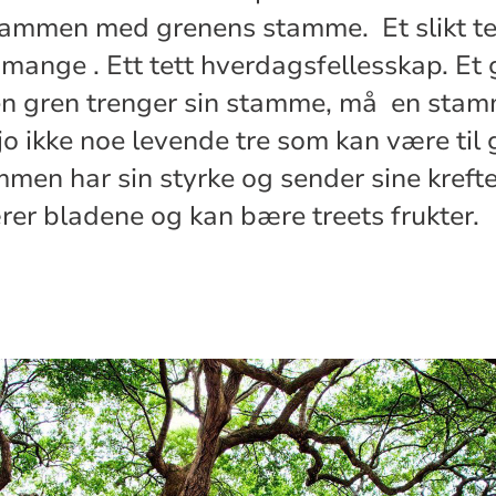
 sammen med grenens stamme. Et slikt te
mange . Ett tett hverdagsfellesskap. Et 
en gren trenger sin stamme, må en stam
t jo ikke noe levende tre som kan være til 
men har sin styrke og sender sine krefter
ærer bladene og kan bære treets frukter.