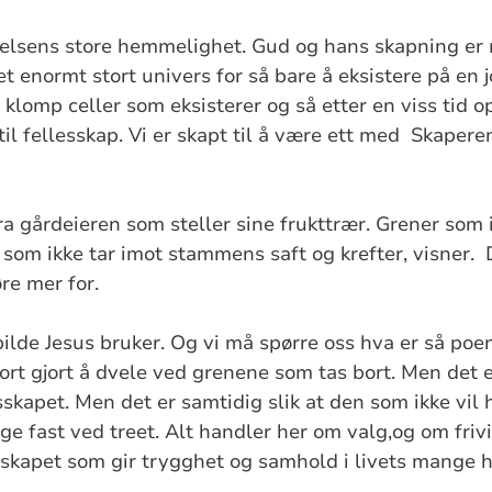
elsens store hemmelighet. Gud og hans skapning er m
i et enormt stort univers for så bare å eksistere på en 
ig klomp celler som eksisterer og så etter en viss tid 
 til fellesskap. Vi er skapt til å være ett med Skaperen 
fra gårdeieren som steller sine frukttrær. Grener som 
r som ikke tar imot stammens saft og krefter, visner. D
øre mer for.
bilde Jesus bruker. Og vi må spørre oss hva er så p
fort gjort å dvele ved grenene som tas bort. Men det e
skapet. Men det er samtidig slik at den som ikke vil 
nge fast ved treet. Alt handler her om valg,og om fri
sskapet som gir trygghet og samhold i livets mange 