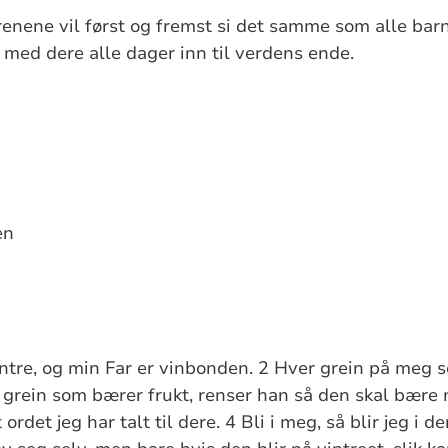
renene vil først og fremst si det samme som alle bar
r med dere alle dager inn til verdens ende.
en
intre, og min Far er vinbonden. 2 Hver grein på meg s
r grein som bærer frukt, renser han så den skal bære 
rdet jeg har talt til dere. 4 Bli i meg, så blir jeg i d