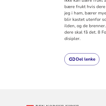
ikke kan bære frukt a
bære frukt hvis dere 
jeg i ham, bærer mye
blir kastet utenfor 
ilden, og de brenner.
dere skal få det. 8 F
disipler.
Del lenke