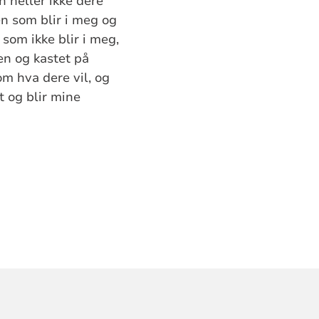
n heller ikke dere
en som blir i meg og
som ikke blir i meg,
en og kastet på
om hva dere vil, og
t og blir mine