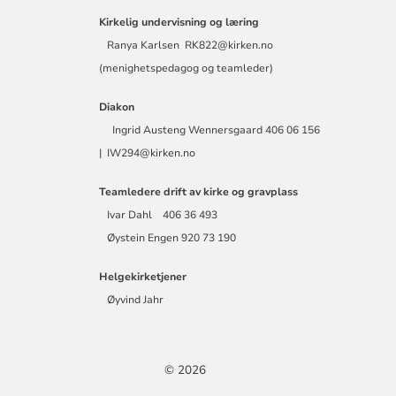
Kirkelig undervisning og læring
Ranya Karlsen RK822@kirken.no
(menighetspedagog og teamleder)
Diakon
Ingrid Austeng Wennersgaard 406 06 156
| IW294@kirken.no
Teamledere drift av kirke og gravplass
Ivar Dahl 406 36 493
Øystein Engen 920 73 190
Helgekirketjener
Øyvind Jahr
© 2026