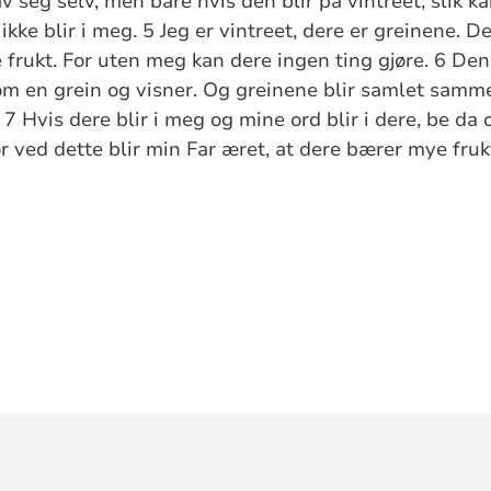
v seg selv, men bare hvis den blir på vintreet, slik ka
ikke blir i meg. 5 Jeg er vintreet, dere er greinene. D
 frukt. For uten meg kan dere ingen ting gjøre. 6 Den 
som en grein og visner. Og greinene blir samlet samm
 7 Hvis dere blir i meg og mine ord blir i dere, be da 
or ved dette blir min Far æret, at dere bærer mye fruk