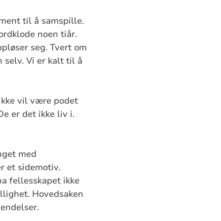
ent til å samspille.
jordklode noen tiår.
oppløser seg. Tvert om
selv. Vi er kalt til å
ikke vil være podet
e er det ikke liv i.
oenget med
r et sidemotiv.
ha fellesskapet ikke
villighet. Hovedsaken
hendelser.