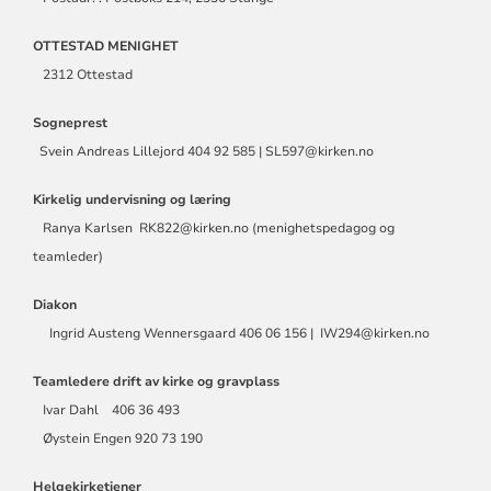
OTTESTAD MENIGHET
2312 Ottestad
Sogneprest
Svein Andreas Lillejord 404 92 585 | SL597@kirken.no
Kirkelig undervisning og læring
Ranya Karlsen RK822@kirken.no (menighetspedagog og
teamleder)
Diakon
Ingrid Austeng Wennersgaard 406 06 156 | IW294@kirken.no
Teamledere drift av kirke og gravplass
Ivar Dahl 406 36 493
Øystein Engen 920 73 190
Helgekirketjener