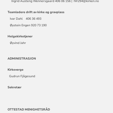
Ingrid Austeng Wennersgaard 406 06 156 | IW294@kirken.no
Teamledere drift av kirke og gravplass
Ivar Dahl 406 36 493
Øystein Engen 920 73 190
Helgekirketjener
Øyvind Jahr
ADMINISTRASJON
Kirkeverge
Gudrun Fjågesund
Sekretær
OTTESTAD MENIGHETSRÅD