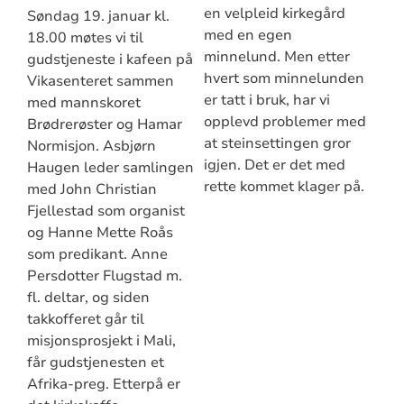
en velpleid kirkegård
Søndag 19. januar kl.
med en egen
18.00 møtes vi til
minnelund. Men etter
gudstjeneste i kafeen på
hvert som minnelunden
Vikasenteret sammen
er tatt i bruk, har vi
med mannskoret
opplevd problemer med
Brødrerøster og Hamar
at steinsettingen gror
Normisjon. Asbjørn
igjen. Det er det med
Haugen leder samlingen
rette kommet klager på.
med John Christian
Fjellestad som organist
og Hanne Mette Roås
som predikant. Anne
Persdotter Flugstad m.
fl. deltar, og siden
takkofferet går til
misjonsprosjekt i Mali,
får gudstjenesten et
Afrika-preg. Etterpå er