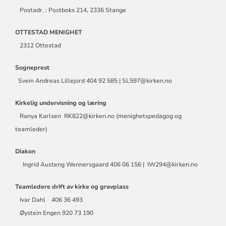
Postadr. : Postboks 214, 2336 Stange
OTTESTAD MENIGHET
2312 Ottestad
Sogneprest
Svein Andreas Lillejord 404 92 585 | SL597@kirken.no
Kirkelig undervisning og læring
Ranya Karlsen RK822@kirken.no (menighetspedagog og
teamleder)
Diakon
Ingrid Austeng Wennersgaard 406 06 156 | IW294@kirken.no
Teamledere drift av kirke og gravplass
Ivar Dahl 406 36 493
Øystein Engen 920 73 190