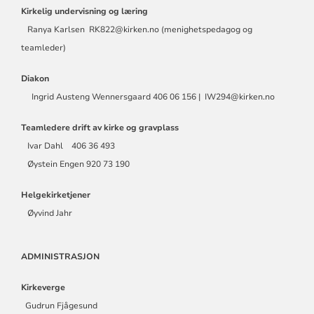
Kirkelig undervisning og læring
Ranya Karlsen RK822@kirken.no (menighetspedagog og
teamleder)
Diakon
Ingrid Austeng Wennersgaard 406 06 156 | IW294@kirken.no
Teamledere drift av kirke og gravplass
Ivar Dahl 406 36 493
Øystein Engen 920 73 190
Helgekirketjener
Øyvind Jahr
ADMINISTRASJON
Kirkeverge
Gudrun Fjågesund