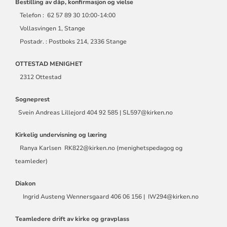
Bestilling av dåp, konfirmasjon og vielse
Telefon : 62 57 89 30 10:00-14:00
Vollasvingen 1, Stange
Postadr. : Postboks 214, 2336 Stange
OTTESTAD MENIGHET
2312 Ottestad
Sogneprest
Svein Andreas Lillejord 404 92 585 | SL597@kirken.no
Kirkelig undervisning og læring
Ranya Karlsen RK822@kirken.no (menighetspedagog og
teamleder)
Diakon
Ingrid Austeng Wennersgaard 406 06 156 | IW294@kirken.no
Teamledere drift av kirke og gravplass