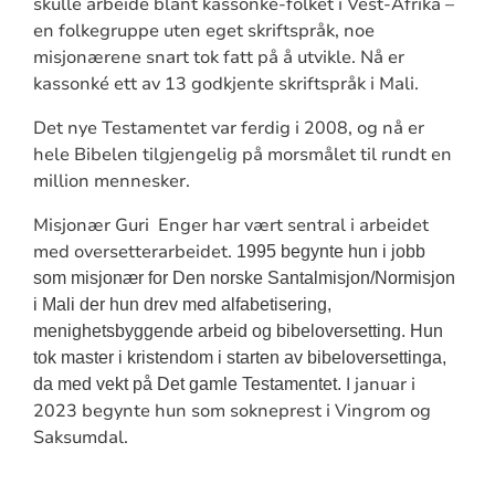
skulle arbeide blant kassonké-folket i Vest-Afrika –
en folkegruppe uten eget skriftspråk, noe
misjonærene snart tok fatt på å utvikle. Nå er
kassonké ett av 13 godkjente skriftspråk i Mali.
Det nye Testamentet var ferdig i 2008, og nå er
hele Bibelen tilgjengelig på morsmålet til rundt en
million mennesker.
Misjonær Guri
Enger har vært sentral i arbeidet
med oversetterarbeidet.
1995 begynte hun i jobb
som misjonær for Den norske Santalmisjon/Normisjon
i Mali der hun drev med alfabetisering,
menighetsbyggende arbeid og bibeloversetting. Hun
tok master i kristendom i starten av bibeloversettinga,
I januar i
da med vekt på Det gamle Testamentet.
2023 begynte hun som sokneprest i Vingrom og
Saksumdal.