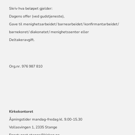
Skriv hva beløpet gjelder:
Dagens offer (ved gudstjeneste),
Gave til menighetsarbeidet/ barnearbeidet/ konfirmantarbeidet/
barnekoret/ diakonatet/ menighetssenter eller
Deltakeravgift.
Org.nr. 976 987 810
Kirkekontoret
Åpningstider mandag-fredag kl. 9.00-15.30
Vollasvingen 1, 2335 Stange
Epost:
post.stange@kirken.no