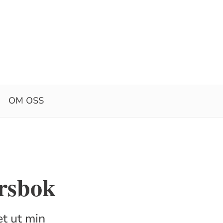
OM OSS
årsbok
et ut min