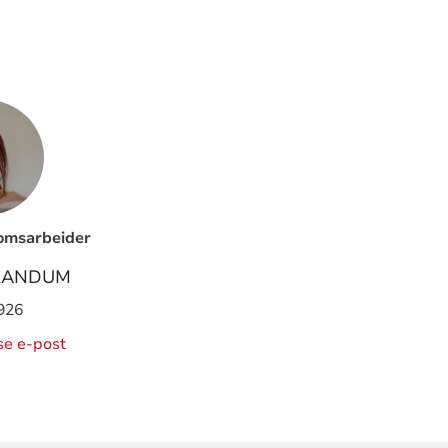
omsarbeider
GRANDUM
926
ise e-post