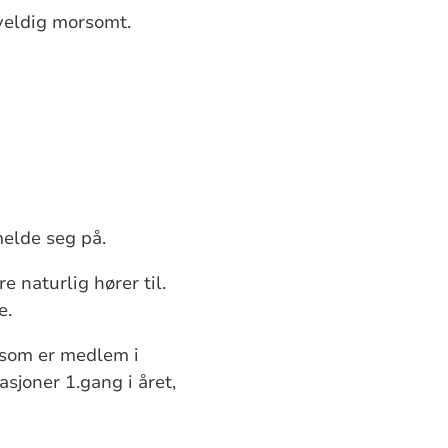
veldig morsomt.
melde seg på.
 naturlig hører til.
e.
le som er medlem i
sjoner 1.gang i året,