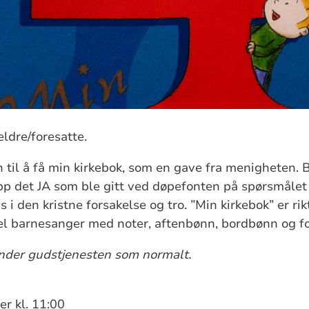
eldre/foresatte.
 til å få min kirkebok, som en gave fra menigheten.
 opp det JA som ble gitt ved døpefonten på spørsmålet 
 i den kristne forsakelse og tro. ”Min kirkebok” er rikt
l barnesanger med noter, aftenbønn, bordbønn og for
under gudstjenesten som normalt.
r kl. 11:00