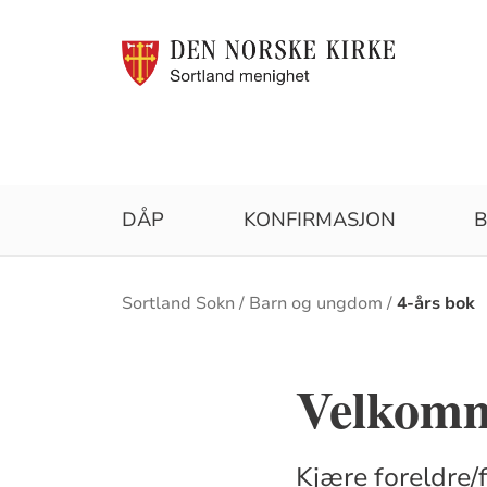
DÅP
KONFIRMASJON
B
Brødsmulesti
Sortland Sokn
Barn og ungdom
4-års bok
Velkomme
Kjære foreldre/f