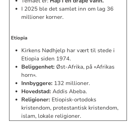
Temaet er:
Håp i en dråpe vann.
I 2025 ble det samlet inn om lag 36
millioner korner.
Etiopia
Kirkens Nødhjelp har vært til stede i
Etiopia siden 1974.
Beliggenhet:
Øst-Afrika, på «Afrikas
horn».
Innbyggere:
132 millioner.
Hovedstad:
Addis Abeba.
Religioner:
Etiopisk-ortodoks
kristendom, protestantisk kristendom,
islam, lokale religioner.