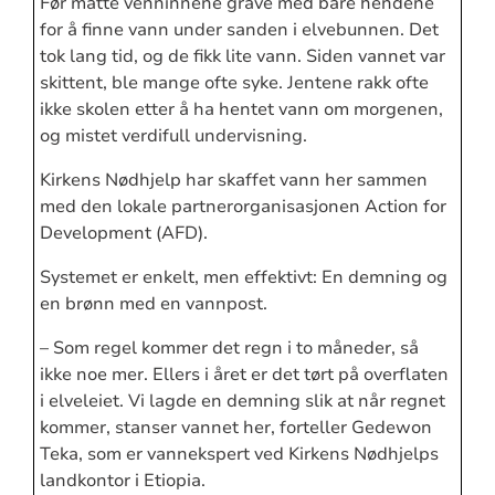
Før måtte venninnene grave med bare hendene
for å finne vann under sanden i elvebunnen. Det
tok lang tid, og de fikk lite vann. Siden vannet var
skittent, ble mange ofte syke. Jentene rakk ofte
ikke skolen etter å ha hentet vann om morgenen,
og mistet verdifull undervisning.
Kirkens Nødhjelp har skaffet vann her sammen
med den lokale partnerorganisasjonen Action for
Development (AFD).
Systemet er enkelt, men effektivt: En demning og
en brønn med en vannpost.
– Som regel kommer det regn i to måneder, så
ikke noe mer. Ellers i året er det tørt på overflaten
i elveleiet. Vi lagde en demning slik at når regnet
kommer, stanser vannet her, forteller Gedewon
Teka, som er vannekspert ved Kirkens Nødhjelps
landkontor i Etiopia.