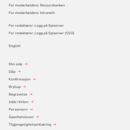
For medarbeidere: Ressursbanken
For medarbeidere: Intranett
For redaktører: Logg på Episerver
For redaktører: Logg på Episerver (SSO)
English
Min side
Dåp
Konfirmasjon
Bryllup
Begravelse
Jobb i kirken
Personvern
Åpenhetsloven
Tilgjengelighetserklæring