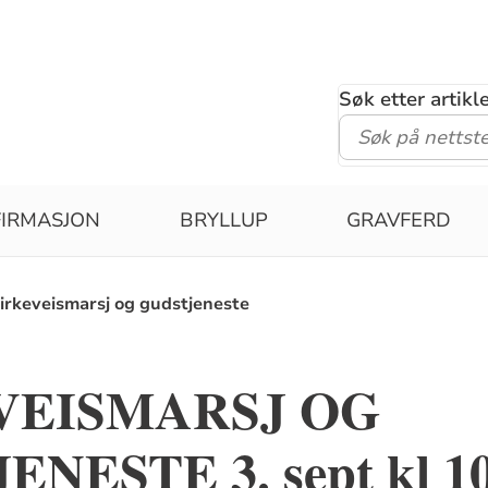
Søk etter artik
IRMASJON
BRYLLUP
GRAVFERD
irkeveismarsj og gudstjeneste
VEISMARSJ OG
NESTE 3. sept kl 10