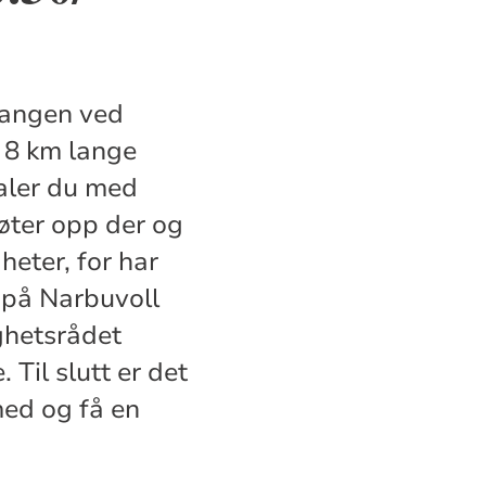
vangen ved
 8 km lange
vtaler du med
øter opp der og
eter, for har
n på Narbuvoll
ighetsrådet
 Til slutt er det
med og få en