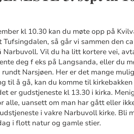
ember kl 10.30 kan du møte opp på Kvil
t Tufsingdalen, så går vi sammen den ca
på Narbuvoll. Vil du ha litt kortere vei, a
nte deg f eks på Langsanda, eller du m
 rundt Narsjøen. Her er det mange muligh
ng til å gå, kan du komme til kirkebakke
 det er gudstjeneste kl 13.30 i kirka. Men
r alle, uansett om man har gått eller ikke.
udstjeneste i vakre Narbuvoll kirke. Bli 
ag i flott natur og gamle stier.