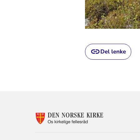
Del lenke
KONTAKTINF
FOR
OS
KIRKELIGE
FELLESRÅD