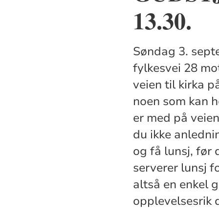
13.30.
Søndag 3. sept
fylkesvei 28 mo
veien til kirka 
noen som kan he
er med på veien
du ikke anledni
og få lunsj, før
serverer lunsj fo
altså en enkel g
opplevelsesrik d