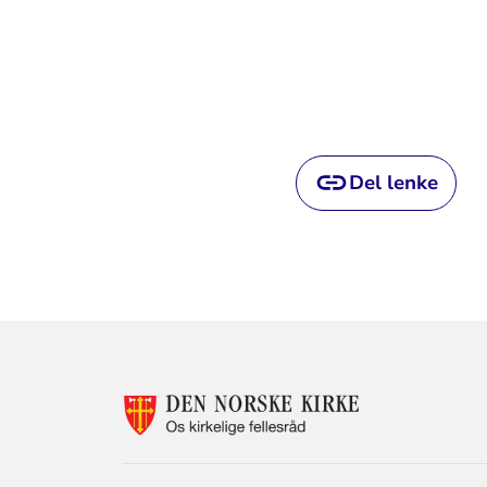
Del lenke
KONTAKTINF
FOR
OS
KIRKELIGE
FELLESRÅD