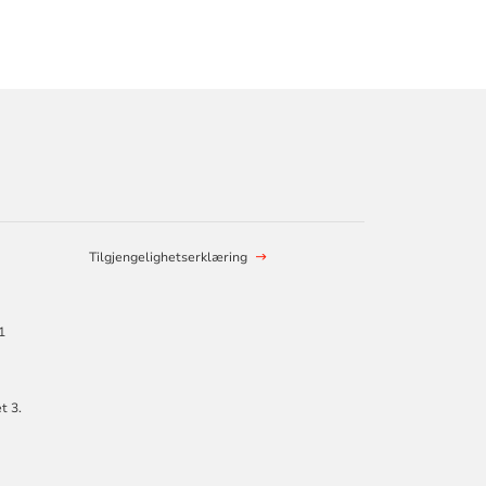
Tilgjengelighetserklæring
1
t 3.