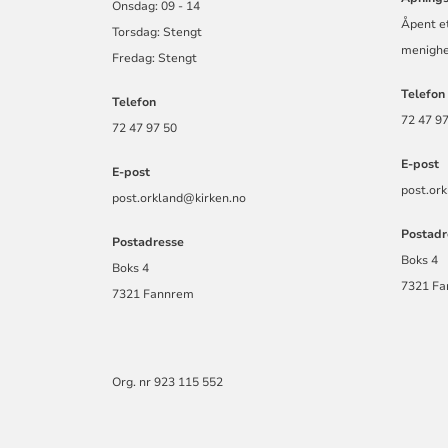
Onsdag: 09 - 14
Åpent et
Torsdag: Stengt
menigh
Fredag: Stengt
Telefon
Telefon
72 47 97
72 47 97 50
E-post
E-post
post.or
post.orkland@kirken.no
Postadr
Postadresse
Boks 4
Boks 4
7321 F
7321 Fannrem
Org. nr 923 115 552