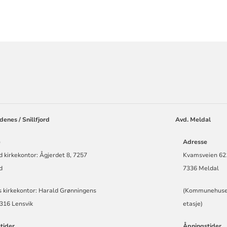
ORMASJON
enes / Snillfjord
Avd. Meldal
e
Adresse
rd kirkekontor: Ågjerdet 8, 7257
Kvamsveien 62
rd
7336 Meldal
 kirkekontor: Harald Grønningens
(Kommunehuse
7316 Lensvik
etasje)
tider
Åpningstider