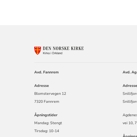
KONTAKTINF
FOR
ORKLAND
KIRKELIGE
FELLESRÅD
Avd. Fannrem
Avd. Agd
Adresse
Adress
Blomstervegen 12
Snillfjo
7320 Fannrem
Snillfjo
Åpningstider
Agdenes
Mandag: Stengt
vei 10, 
Tirsdag: 10-14
Åpnings