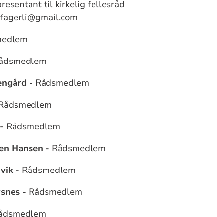
esentant til kirkelig fellesråd
r.fagerli@gmail.com
edlem
ådsmedlem
engård -
Rådsmedlem
Rådsmedlem
-
Rådsmedlem
sen Hansen -
Rådsmedlem
vik -
Rådsmedlem
rsnes -
Rådsmedlem
ådsmedlem