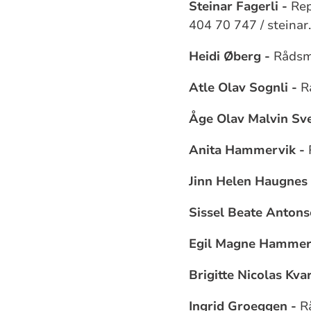
Steinar Fagerli -
Repr
404 70 747 / steina
Heidi Øberg -
Rådsm
Atle Olav Sognli -
R
Åge Olav Malvin Sv
Anita Hammervik -
Jinn Helen Haugnes 
Sissel Beate Anton
Egil Magne Hammer
Brigitte Nicolas Kva
Ingrid Groeggen -
R