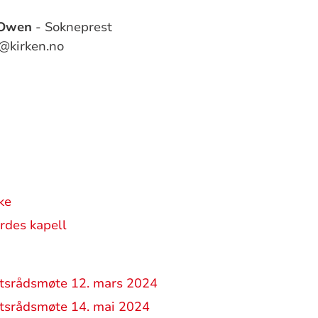
-Owen
- Sokneprest
@kirken.no
ke
des kapell
tsrådsmøte 12. mars 2024
tsrådsmøte 14. mai 2024