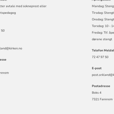
ter avtale med sokneprest eller
Mandag: Steng
etspedagog
Tirsdag: Steng
Onsdag: Steng
Torsdag: 10 - 1
 50
Fredag: Tlf. åp
dørene stengt
kland@kirken.no
Telefon Melda
72 47 97 50
esse
E-post
annrem
post.orkland@k
Postadresse
Boks 4
7321 Fannrem