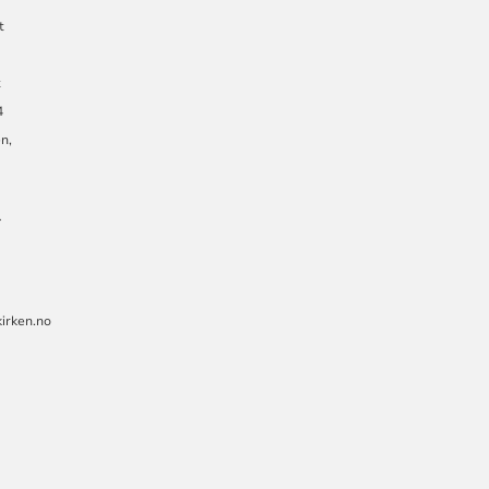
t
t
t
4
en,
l
irken.no