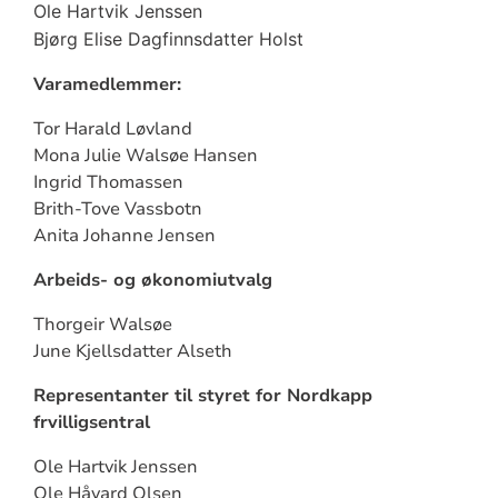
Ole Hartvik Jenssen
Bjørg Elise Dagfinnsdatter Holst
Varamedlemmer:
Tor Harald Løvland
Mona Julie Walsøe Hansen
Ingrid Thomassen
Brith-Tove Vassbotn
Anita Johanne Jensen
Arbeids- og økonomiutvalg
Thorgeir Walsøe
June Kjellsdatter Alseth
Representanter til styret f
or Nordkapp
frvilligsentral
Ole Hartvik Jenssen
Ole Håvard Olsen